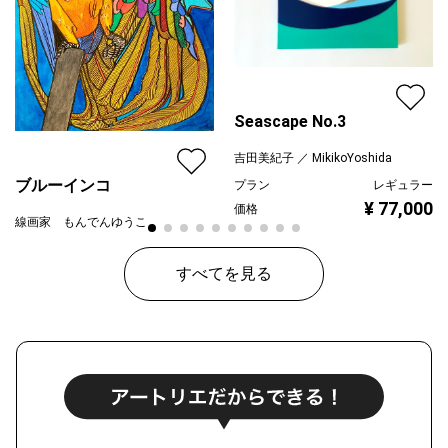
Seascape No.3
吉田美紀子 ／ MikikoYoshida
ブルーインコ
プラン
レギュラー
¥ 77,000
価格
線画家 もんでんゆうこ
プラン
レギュラー
¥ 80,000
すべてを見る
価格