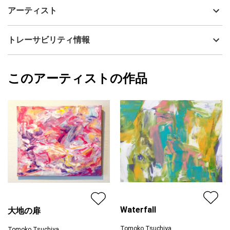
ほの暗い夜明けの頃の紺碧を、静寂の情景として描きました。ま
制作年
2026
アーティスト
た、幾重にも重ねて得た質感は、森そのものの生命力を表してい
流通種別
プライマリー（新品）
ます。
技法
アクリル
Tomoko Tsuchiya
トレーサビリティ情報
サイズ
33.3cm(縦) x 24.2cm(横)
フォローする
額縁の有無
無し
2026/03/15
このアーティストの作品
カラー
青
Tomoko Tsuchiya
プライマリー
ジャンル
抽象画
配送目安
二週間以内
Waterfall
大地の扉
Tomoko Tsuchiya
Tomoko Tsuchiya