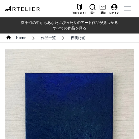
初めてガイド
探す
通知
ログイン
数千点の中からあなたにぴったりのアート作品が見つかる
すべての作品を見る
Home
作品一覧
夜明け前