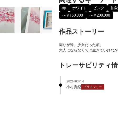
赤
ホワイト
ピンク
抽象
〜￥150,000
〜￥200,000
作品ストーリー
周りが皆、少女だった頃。
大人にならなくては生きていけなか
トレーサビリティ情
2026/03/14
小村真紀
プライマリー