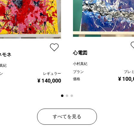
心電図
ネモネ
小村真紀
真紀
プラン
プレ
ン
レギュラー
¥ 100,
価格
¥ 140,000
すべてを見る