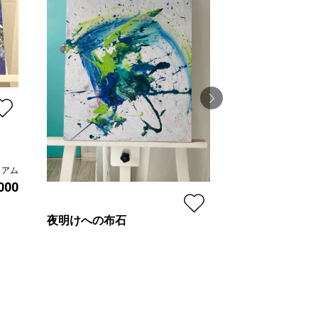
花冠
ミアム
000
小村真紀
プラン
夜明けへの布石
価格
小村真紀
プラン
レギュラー
¥ 140,000
価格