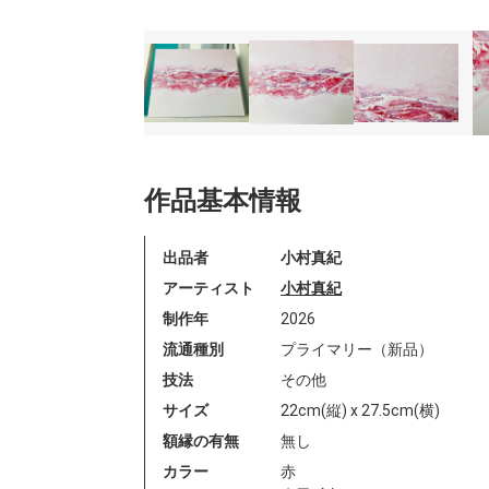
作品基本情報
出品者
小村真紀
アーティスト
小村真紀
制作年
2026
流通種別
プライマリー（新品）
技法
その他
サイズ
22cm(縦) x 27.5cm(横)
額縁の有無
無し
カラー
赤