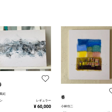
母
真紀
沓
ン
レギュラー
¥ 60,000
小林功二