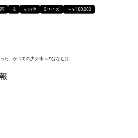
画
花
その他
Sサイズ
〜￥100,000
った、かつての少女達へのはなむけ。
報