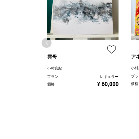
ア
雲母
小村
小村真紀
プラ
プラン
レギュラー
¥ 60,000
価格
価格