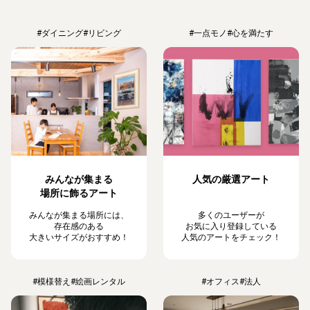
#ダイニング
#リビング
#一点モノ
#心を満たす
みんなが集まる
人気の厳選アート
場所に飾るアート
みんなが集まる場所には、
多くのユーザーが
存在感のある
お気に入り登録している
大きいサイズがおすすめ！
人気のアートをチェック！
#模様替え
#絵画レンタル
#オフィス
#法人