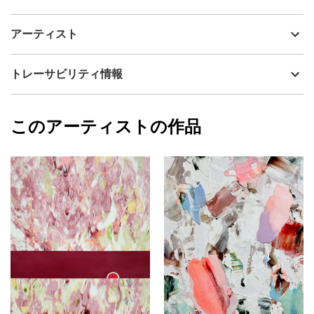
アーティスト
清水 佳代子
◉Mind Record-seriesについて
制作年
2026
アーティスト
流通種別
プライマリー（新品）
「Mind Record」シリーズは私のなかを流れていく記憶の断片を、
そのまま留めようとする試みです。
技法
アクリル
清水 佳代子
トレーサビリティ情報
サイズ
27.3cm(縦) x 22cm(横)
ふいに浮かぶ色、かすかな痛み、ふとした嬉しさ、忘れかけた
フォローする
声。
額縁の有無
無し
2026/03/12
子どもの私と指先を触れ合わせながら、あらゆる「感覚」を頼り
このアーティストの作品
カラー
ホワイト
清水 佳代子
に、その瞬間の衝動や感覚を絵として刻んでいます。
青
プライマリー
緑
画面の中で感じる純粋な喜びや無邪気な思いつき、確かな幸福
ジャンル
抽象画
感、
そして振り絞ったエネルギーがまるで伝染するかのように——
配送目安
二週間以内
見てくれた人や手に取ってくれた人の心に、そっと届くことを願
っています。