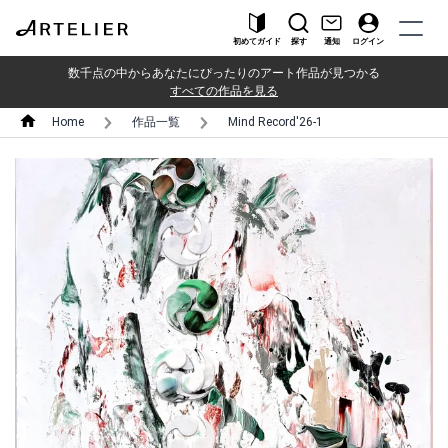
初めてガイド
探す
通知
ログイン
数千点の中からあなたにぴったりのアート作品が見つかる
すべての作品を見る
Home
作品一覧
Mind Record'26-1