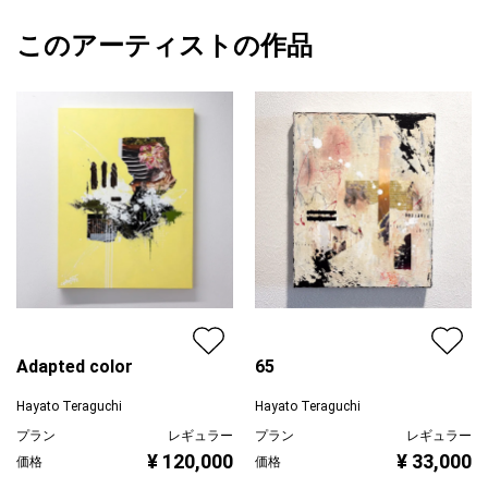
額縁の有無
無し
2026/03/12
その振動がどんな振動かによって、何の物質として存在するのか
このアーティストの作品
カラー
赤
Hayato Teraguchi
が決まります。
青
プライマリー
黄色
振動そのものを絵として描くことは、個性そのものを描くことと
ジャンル
抽象画
同じだと考え、自分の個性として振動を表現しました。
配送目安
二週間以内
Adapted color
65
Hayato Teraguchi
Hayato Teraguchi
プラン
レギュラー
プラン
レギュラー
¥ 120,000
¥ 33,000
価格
価格