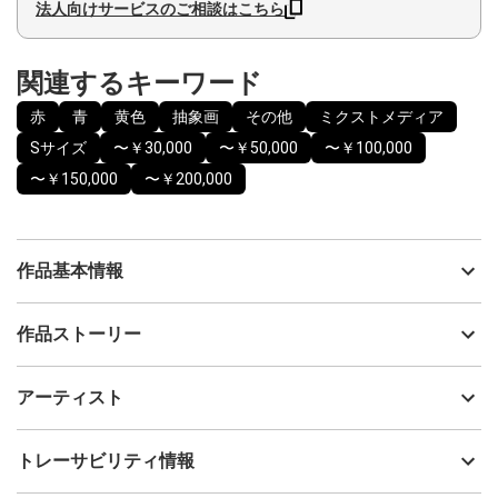
法人向けサービスのご相談はこちら
関連するキーワード
赤
青
黄色
抽象画
その他
ミクストメディア
Sサイズ
〜￥30,000
〜￥50,000
〜￥100,000
〜￥150,000
〜￥200,000
作品基本情報
出品者
Hayato Teraguchi
作品ストーリー
アーティスト
Hayato Teraguchi
2025年に開催した個展『Oscillation』にて、108点制作・展示した
制作年
2025
アーティスト
シリーズで、作品タイトルは制作された順番の番号になっていま
流通種別
プライマリー（新品）
す。
技法
ミクストメディア
Hayato Teraguchi
トレーサビリティ情報
物質を細かく分けていくと、最後にはとても小さな粒に行き着
サイズ
23cm(縦) x 23cm(横)
き、その最小の粒は振動しているだけだと言われています。
フォローする