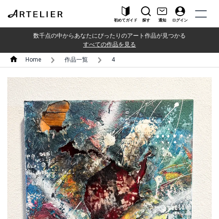
初めてガイド
探す
通知
ログイン
数千点の中からあなたにぴったりのアート作品が見つかる
すべての作品を見る
Home
作品一覧
4