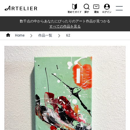
初めてガイド
探す
通知
ログイン
数千点の中からあなたにぴったりのアート作品が見つかる
すべての作品を見る
Home
作品一覧
62