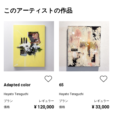
額縁の有無
無し
2026/03/12
その振動がどんな振動かによって、何の物質として存在するのか
このアーティストの作品
カラー
赤
Hayato Teraguchi
が決まります。
ブラック
プライマリー
緑
振動そのものを絵として描くことは、個性そのものを描くことと
ジャンル
抽象画
同じだと考え、自分の個性として振動を表現しました。
配送目安
二週間以内
Adapted color
65
Hayato Teraguchi
Hayato Teraguchi
プラン
レギュラー
プラン
レギュラー
¥ 120,000
¥ 33,000
価格
価格