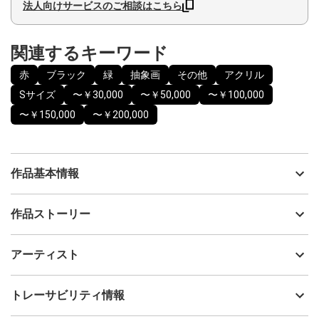
法人向けサービスのご相談はこちら
関連するキーワード
赤
ブラック
緑
抽象画
その他
アクリル
Sサイズ
〜￥30,000
〜￥50,000
〜￥100,000
〜￥150,000
〜￥200,000
作品基本情報
出品者
Hayato Teraguchi
作品ストーリー
アーティスト
Hayato Teraguchi
2025年に開催した個展『Oscillation』にて、108点制作・展示した
制作年
2025
アーティスト
シリーズで、作品タイトルは制作された順番の番号になっていま
流通種別
プライマリー（新品）
す。
技法
アクリル
Hayato Teraguchi
トレーサビリティ情報
物質を細かく分けていくと、最後にはとても小さな粒に行き着
サイズ
18cm(縦) x 10cm(横)
き、その最小の粒は振動しているだけだと言われています。
フォローする