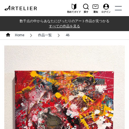
初めてガイド
探す
通知
ログイン
数千点の中からあなたにぴったりのアート作品が見つかる
すべての作品を見る
Home
作品一覧
46