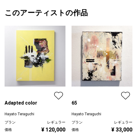
額縁の有無
無し
2026/03/11
その振動がどんな振動かによって、何の物質として存在するのか
このアーティストの作品
カラー
赤
Hayato Teraguchi
が決まります。
ホワイト
プライマリー
黄色
振動そのものを絵として描くことは、個性そのものを描くことと
ジャンル
抽象画
同じだと考え、自分の個性として振動を表現しました。
配送目安
二週間以内
Adapted color
65
Hayato Teraguchi
Hayato Teraguchi
プラン
レギュラー
プラン
レギュラー
¥ 120,000
¥ 33,000
価格
価格