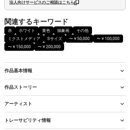
法人向けサービスのご相談はこちら
関連するキーワード
赤
ホワイト
黄色
抽象画
その他
ミクストメディア
Sサイズ
〜￥50,000
〜￥100,000
〜￥150,000
〜￥200,000
作品基本情報
出品者
Hayato Teraguchi
作品ストーリー
アーティスト
Hayato Teraguchi
2025年に開催した個展『Oscillation』にて、108点制作・展示した
制作年
2025
アーティスト
シリーズで、作品タイトルは制作された順番の番号になっていま
流通種別
プライマリー（新品）
す。
技法
ミクストメディア
Hayato Teraguchi
トレーサビリティ情報
物質を細かく分けていくと、最後にはとても小さな粒に行き着
サイズ
19cm(縦) x 27cm(横)
き、その最小の粒は振動しているだけだと言われています。
フォローする