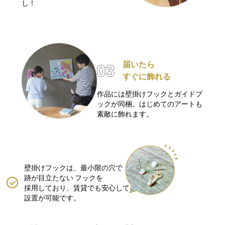
し！
届いたら
すぐに飾れる
作品には壁掛けフックとガイドブ
ックが同梱。はじめてのアートも
素敵に飾れます。
壁掛けフックは、最小限の穴で
跡が目立たない
フックを
採用しており、賃貸でも安心して
設置が可能です。