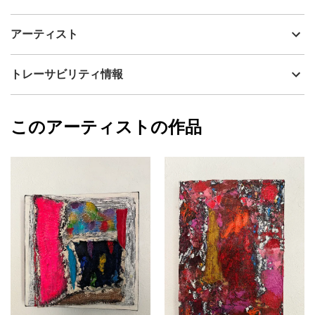
アーティスト
Harue Tamaki
玉木治栄作品コンセプト
制作年
2024
アーティスト
私が目指すアート、それはスピリチュアルな作品をつくることで
流通種別
プライマリー（新品）
す。現代美術において「いかに人と違う作品をつくるか」は重要
なことです。しかし一方では「全ての表現は出し尽くされた」と
技法
ミクストメディア
Harue Tamaki
トレーサビリティ情報
も言われています。私は「スピリットに訴えかける作品こそに独
サイズ
22cm(縦) x 27.3cm(横)
自性が現れる」と考えます。スピリチュアルな作品には、「私た
フォローする
ちが日々の中で失いかけた正気を内側から呼び覚ます力がある」
額縁の有無
有り
2026/03/07
と考えています。
このアーティストの作品
カラー
カラフル
Harue Tamaki
今から30年程前。ヴァン・ゴッホの作品に感銘を受け、のちに
ピンク
プライマリー
師匠である梅崎幸吉氏に出会い絵画制作を始めました。ゴッホの
ジャンル
抽象画
模写に始まり、モノで表すことへの可能性に惹きつけられまし
た。
配送目安
二週間以内
描いていくうちに、スケッチブックやキャンバスではなく、雑
巾や段ボール紙、新聞紙に描くようになり、身近な廃材を新たな
作品として甦らせることの美しさに魅了され、現在の作風に辿り
着きました。