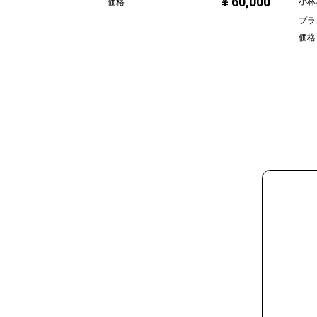
¥ 60,000
小林
価格
プラ
価格