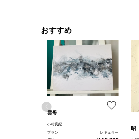
おすすめ
雲母
小村真紀
昭
プラン
レギュラー