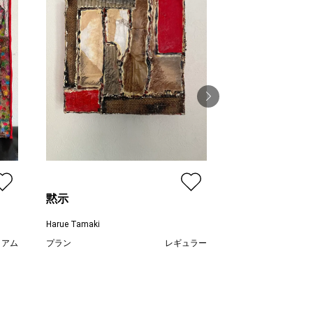
aphrodite
Harue Tamaki
プラン
黙示
価格
Harue Tamaki
ミアム
プラン
レギュラー
000
¥ 22,000
価格