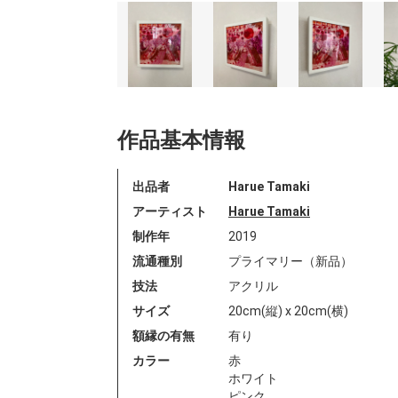
作品基本情報
出品者
Harue Tamaki
アーティスト
Harue Tamaki
制作年
2019
流通種別
プライマリー（新品）
技法
アクリル
サイズ
20cm(縦) x 20cm(横)
額縁の有無
有り
カラー
赤
ホワイト
ピンク