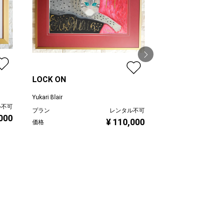
LOCK ON
Yukari Blair
淡い記憶 002F
ル不可
garden
プラン
レンタル不可
,000
Yukari Blair
¥ 110,000
価格
プラン
価格