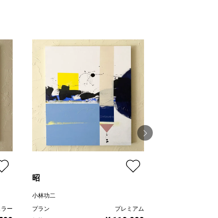
昭
柔らかな鼓動 Ⅱ
小林功二
山田ヒロヤ
ュラー
プラン
プレミアム
プラン