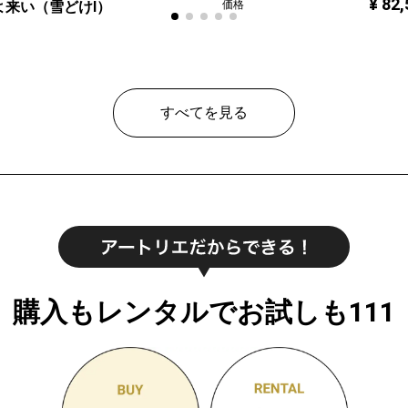
¥ 82
よ来い（雪どけⅠ）
価格
治
ン
レギュラー
¥ 80,000
すべてを見る
購入もレンタルでお試しも111