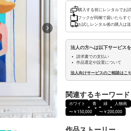
購入する前にレンタルでお
フックが同梱で届いたらすぐ
お試しレンタル後の購入は送
法人の方へは以下サービス
請求書での支払い
作品選定や設置について
法人向けサービスのご相談はこ
関連するキーワード
ホワイト
青
緑
人物画
〜￥150,000
〜￥200,000
作品ストーリー