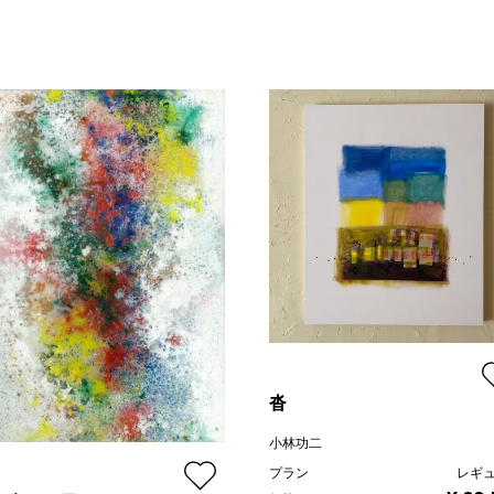
沓
小林功二
プラン
レギ