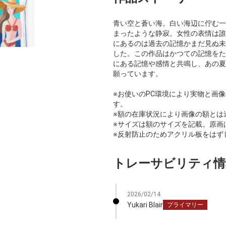
青い空と蒼い海。白い海辺に佇む一
まったような静寂。女性の表情は誰
にあるのは過去の記憶かまだ見ぬ未来
した。この作品はかつての記憶をた
にある記憶や感情と共鳴し、あの夏
願っています。
※お使いのPC環境により実物と画
す。
※額の在庫状況により画像の額とは
※サイズは額のサイズを記載。原画
※反射防止のためアクリル板をはず
トレーサビリティ情
2026/02/14
Yukari Blair
プライマリー