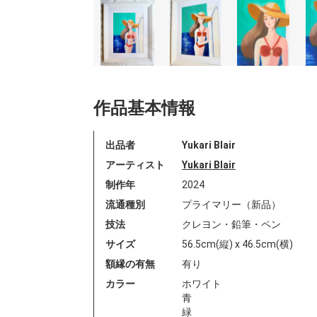
作品基本情報
出品者
Yukari Blair
アーティスト
Yukari Blair
制作年
2024
流通種別
プライマリー（新品）
技法
クレヨン・鉛筆・ペン
サイズ
56.5cm(縦) x 46.5cm(横)
額縁の有無
有り
カラー
ホワイト
青
緑