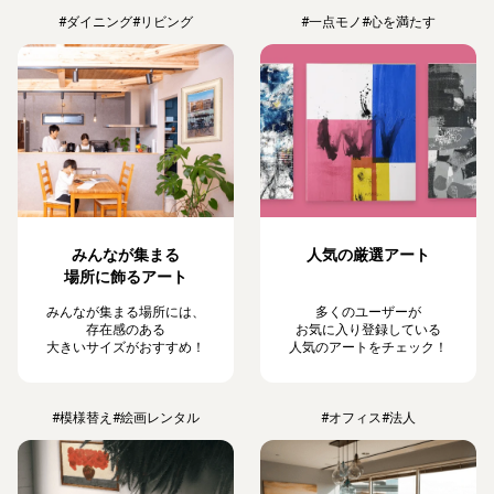
#ダイニング
#リビング
#一点モノ
#心を満たす
みんなが集まる
人気の厳選アート
場所に飾るアート
みんなが集まる場所には、
多くのユーザーが
存在感のある
お気に入り登録している
大きいサイズがおすすめ！
人気のアートをチェック！
#模様替え
#絵画レンタル
#オフィス
#法人