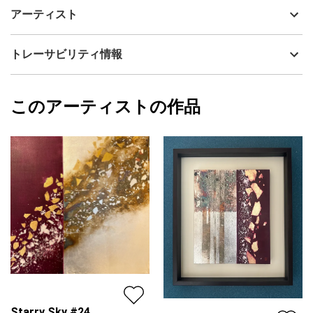
気持ちが上がる色彩を集めました
制作年
2025
アーティスト
流通種別
プライマリー（新品）
技法
その他
YUKI
トレーサビリティ情報
サイズ
72.7cm(縦) x 60.6cm(横)
フォローする
額縁の有無
無し
2025/12/22
このアーティストの作品
カラー
カラフル
YUKI
ホワイト
プライマリー
ピンク
ジャンル
日本画
配送目安
二週間以内
Starry Sky #24