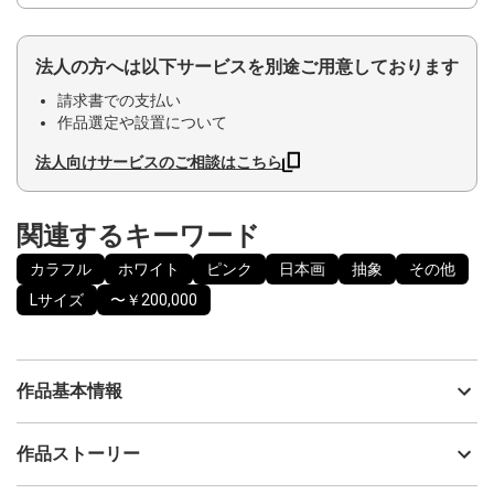
法人の方へは以下サービスを別途ご用意しております
請求書での支払い
作品選定や設置について
法人向けサービスのご相談はこちら
関連するキーワード
カラフル
ホワイト
ピンク
日本画
抽象
その他
Lサイズ
〜￥200,000
作品基本情報
出品者
YUKI
作品ストーリー
アーティスト
YUKI