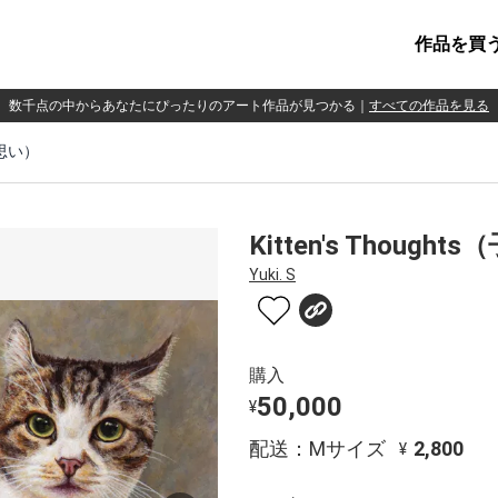
作品を買
数千点の中からあなたにぴったりのアート作品が見つかる
｜
すべての作品を見る
の思い）
Kitten's Thoug
Yuki. S
購入
50,000
¥
配送：Mサイズ
2,800
¥