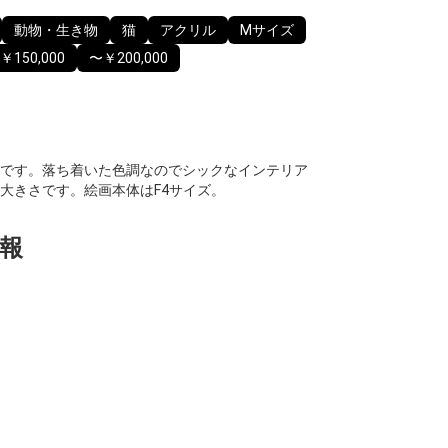
動物・生き物
猫
アクリル
Mサイズ
￥150,000
〜￥200,000
です。落ち着いた色調なのでシックなインテリア
大きさです。絵画本体はF4サイズ。
報