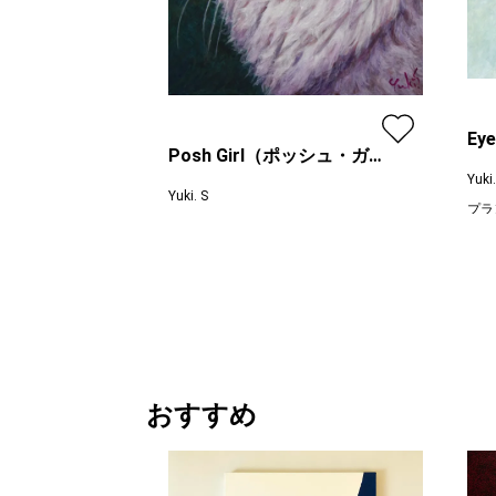
Ey
Posh Girl（ポッシュ・ガー
ト
Yuki.
ル）
Yuki. S
プラ
プラン
レギュラー
価格
¥ 18,000
価格
おすすめ