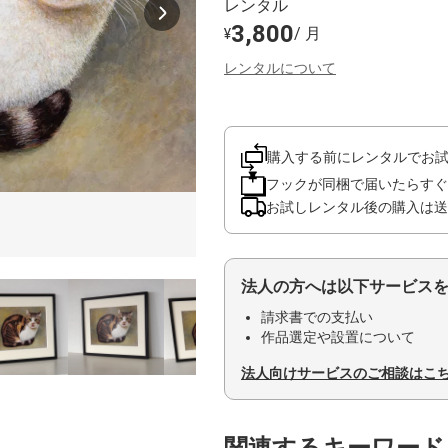
レンタル
3,800
/ 月
¥
レンタルについて
購入する前にレンタルでお
フックが同梱で届いたらすぐ
お試しレンタル後の購入は送
法人の方へは以下サービス
請求書での支払い
作品選定や設置について
法人向けサービスのご相談はこ
関連するキーワード