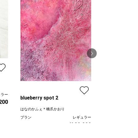
むこうのけしき
望月寛子
ュラー
プラン
blueberry spot 2
,200
価格
はなのかふぇ＊橋爪かおり
プラン
レギュラー
¥ 30,000
価格