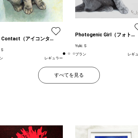
Photogenic Girl（フォトジ
e Contact（アイコンタク
ェニック・ガール）
）
Yuki. S
 S
プラン
レギ
ン
レギュラー
¥ 65
価格
¥ 52,000
すべてを見る