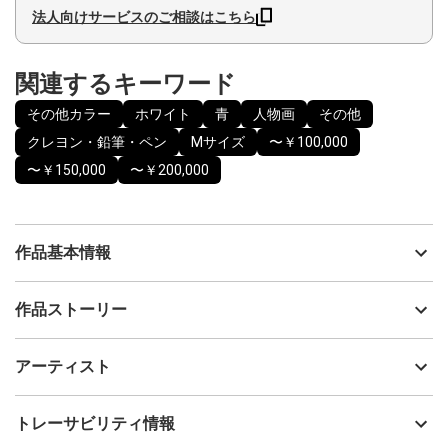
法人向けサービスのご相談はこちら
関連するキーワード
その他カラー
ホワイト
青
人物画
その他
クレヨン・鉛筆・ペン
Mサイズ
〜￥100,000
〜￥150,000
〜￥200,000
作品基本情報
出品者
Yukari Blair
作品ストーリー
アーティスト
Yukari Blair
「天使の三部作 より『聖杯を持つ天使』」の作品です。
制作年
2023
アーティスト
流通種別
プライマリー（新品）
2023年の冬に再訪したフランス。パリの大聖堂や教会でたくさん
の天使の彫刻を目にして美しすぎて心打たれました。帰国後すぐ
技法
クレヨン・鉛筆・ペン
Yukari Blair
トレーサビリティ情報
にインスピレーションを受けて天使の絵を描きたくなり天使の三
サイズ
43cm(縦) x 33cm(横)