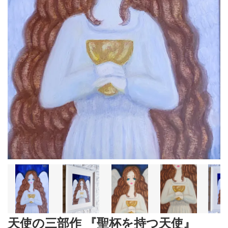
天使の三部作 『聖杯を持つ天使』