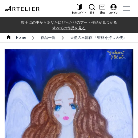
初めてガイド
探す
通知
ログイン
数千点の中からあなたにぴったりのアート作品が見つかる
すべての作品を見る
Home
作品一覧
天使の三部作 『聖杯を持つ天使』