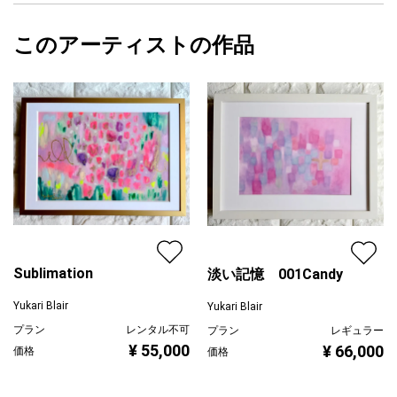
部作を制作しました。
フォローする
フランスのクリスマスは日本とは違って聖夜は教会に行き静かに
額縁の有無
有り
2025/11/25
厳かに過ごすと言われています。そのようなことからも聖夜に天
このアーティストの作品
カラー
その他カラー
Yukari Blair
使が見守ってくれているような神聖で厳かな雰囲気で描きまし
ホワイト
プライマリー
た。通年を通して天使の絵として飾っていただいたり、毎年クリ
青
スマスシーズンに飾っていただくのもオススメです。
ジャンル
人物画
・ご注文時の額の在庫状況により画像と違う額になる場合がござ
配送目安
二週間以内
いますが、その場合も作品に合う額をセレクトしてお届けいたし
ます。(原画はA4サイズ)
・作品は自然光のあたる明るい場所で撮影しています。ご使用の
モニター環境により、実際の作品とお色味が多少異なって見える
場合がございます。ご了承ください。
・反射防止のためアクリル板を外して撮影しております。
Sublimation
淡い記憶 001Candy
Yukari Blair
Yukari Blair
プラン
レンタル不可
プラン
レギュラー
¥ 55,000
¥ 66,000
価格
価格