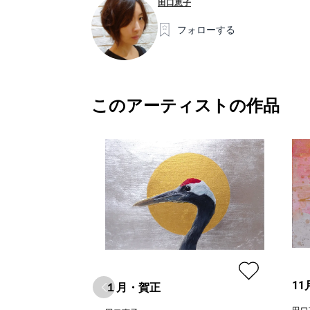
田口恵子
フォローする
このアーティストの作品
1
１月・賀正