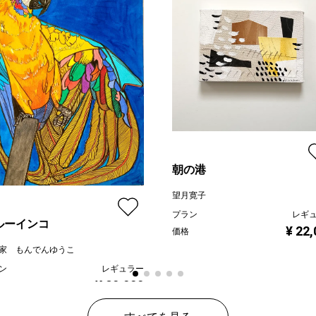
朝の港
望月寛子
プラン
レギ
ルーインコ
¥ 22
価格
家 もんでんゆうこ
ン
レギュラー
¥ 80,000