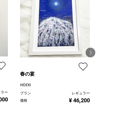
春の宴
むこうのけしき
HIDEKI
望月寛子
ュラー
プラン
レギュラー
プラン
,000
¥ 46,200
価格
価格