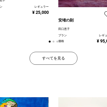
恵子
ン
レギュラー
¥ 25,000
安堵の刻
田口恵子
プラン
レギ
¥ 95
価格
すべてを見る