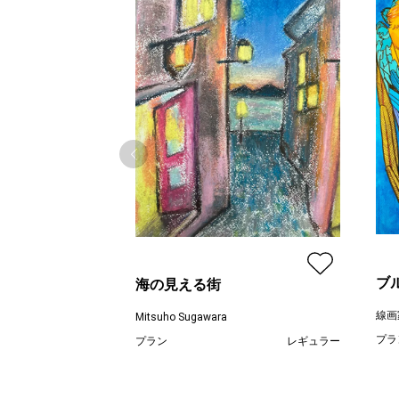
ブ
海の見える街
線画
Mitsuho Sugawara
プラ
プラン
レギュラー
¥ 55,000
価格
価格