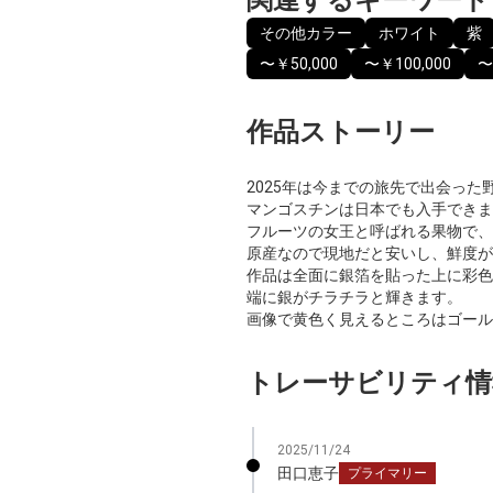
その他カラー
ホワイト
紫
〜￥50,000
〜￥100,000
〜
作品ストーリー
2025年は今までの旅先で出会っ
マンゴスチンは日本でも入手できま
フルーツの女王と呼ばれる果物で、
原産なので現地だと安いし、鮮度が
作品は全面に銀箔を貼った上に彩色
端に銀がチラチラと輝きます。
画像で黄色く見えるところはゴール
トレーサビリティ情
2025/11/24
田口恵子
プライマリー