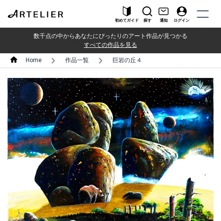
初めてガイド
探す
通知
ログイン
数千点の中からあなたにぴったりのアート作品が見つかる
すべての作品を見る
Home
作品一覧
巨岩の丘４