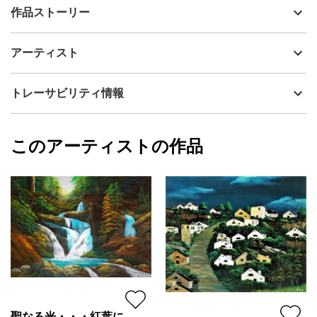
出品者
Issey
作品ストーリー
アーティスト
Issey
はるか銀河の果ての星・・・巨岩の風景。
制作年
2023
アーティスト
流通種別
プライマリー（新品）
技法
アクリル
Issey
トレーサビリティ情報
サイズ
60.6cm(縦) x 72.7cm(横)
フォローする
額縁の有無
無し
2025/11/21
このアーティストの作品
カラー
ブラック
Issey
緑
プライマリー
ジャンル
風景画
配送目安
二週間以内
聖なる光・・・紅葉に注