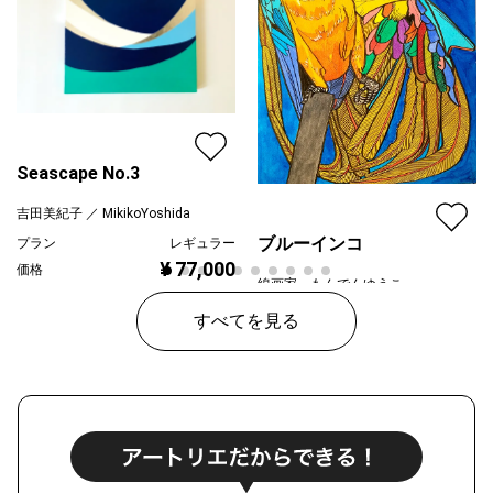
Seascape No.3
吉田美紀子 ／ MikikoYoshida
ブルーインコ
プラン
レギュラー
¥ 77,000
価格
線画家 もんでんゆうこ
プラン
レギュラー
すべてを見る
¥ 80,000
価格