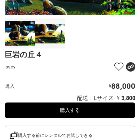
巨岩の丘４
Issey
88,000
購入
¥
配送：Lサイズ
3,800
¥
購入する
購入する前にレンタルでお試しできる