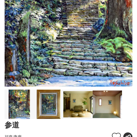
参道
福島康廣