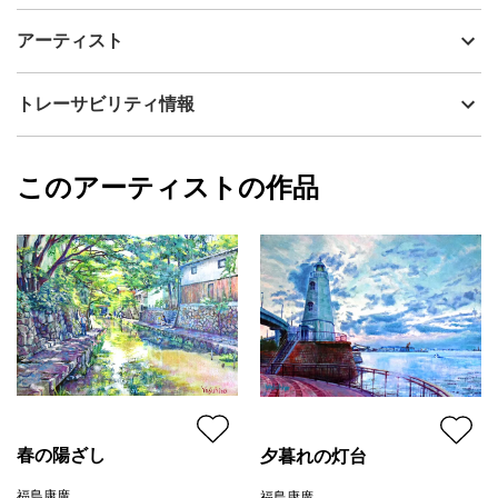
女人高野室生寺境内の奥の院から五重塔に向かう階段の風景を絵
制作年
2019
アーティスト
にしました。
流通種別
プライマリー（新品）
技法
油彩
福島康廣
トレーサビリティ情報
サイズ
49cm(縦) x 40cm(横)
フォローする
額縁の有無
有り
2025/11/06
このアーティストの作品
カラー
緑
福島康廣
黄色
プライマリー
ジャンル
風景画
配送目安
二週間以内
春の陽ざし
夕暮れの灯台
福島康廣
福島康廣