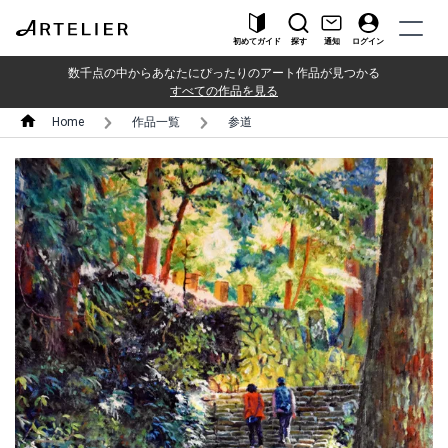
初めてガイド
探す
通知
ログイン
数千点の中からあなたにぴったりのアート作品が見つかる
すべての作品を見る
Home
作品一覧
参道