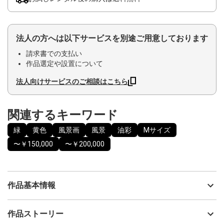
法人の方へは以下サービスを別途ご用意しております
請求書での支払い
作品選定や設置について
法人向けサービスのご相談はこちら
関連するキーワード
緑
黄色
風景画
風景
油彩
Mサイズ
〜￥150,000
〜￥200,000
作品基本情報
出品者
福島康廣
作品ストーリー
アーティスト
福島康廣