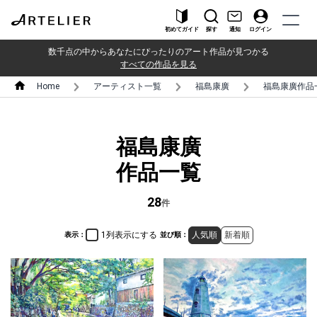
初めてガイド
探す
通知
ログイン
数千点の中からあなたにぴったりのアート作品が見つかる
すべての作品を見る
Home
アーティスト一覧
福島康廣
福島康廣作品
福島康廣
作品一覧
28
件
1列表示にする
人気順
新着順
表示：
並び順：