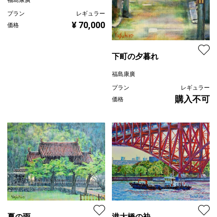
プラン
レギュラー
¥ 70,000
価格
下町の夕暮れ
福島康廣
プラン
レギュラー
購入不可
価格
港大橋の袂
夏の雨