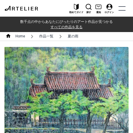
初めてガイド
探す
通知
ログイン
数千点の中からあなたにぴったりのアート作品が見つかる
すべての作品を見る
Home
作品一覧
夏の雨