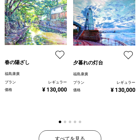
ジャンル
風景画
配送目安
二週間以内
春の陽ざし
夕暮れの灯台
福島康廣
福島康廣
プラン
レギュラー
プラン
レギュラー
¥ 130,000
¥ 130,000
価格
価格
すべてを見る