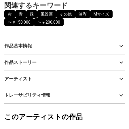
関連するキーワード
赤
青
緑
風景画
その他
油彩
Mサイズ
〜￥150,000
〜￥200,000
作品基本情報
出品者
福島康廣
作品ストーリー
アーティスト
福島康廣
岡山県備前市にある旧閑谷学校、駐車場に着いた途端に夕立が来
制作年
2022
アーティスト
ましたので観光をあきらめ車の中から見えた雨に打たれている門
流通種別
プライマリー（新品）
と木々の様子を絵描きました。
技法
油彩
福島康廣
トレーサビリティ情報
サイズ
38cm(縦) x 42cm(横)
フォローする
額縁の有無
有り
2023/01/07
このアーティストの作品
カラー
赤
福島康廣
青
プライマリー
緑