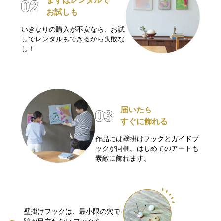
まずはレンタルで
お試しも
いきなりの購入が不安なら、お試
しでレンタルもできるから失敗な
し！
届いたら
すぐに飾れる
作品には壁掛けフックとガイドブ
ックが同梱。はじめてのアートも
素敵に飾れます。
壁掛けフックは、最小限の穴で
跡が目立たない
フックを