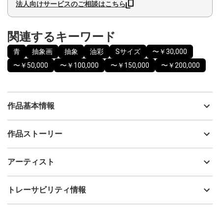
法人向けサービスのご相談はこちら
関連するキーワード
青
抽象画
抽象
油彩
Sサイズ
〜￥30,000
〜￥50,000
〜￥100,000
〜￥150,000
〜￥200,000
作品基本情報
出品者
藤涼
作品ストーリー
アーティスト
藤涼
気づいていないだけで、そこには熱い思いがある。
制作年
2025
アーティスト
心の奥底にある「無自覚な感情」を水の煌めきで表現した作品で
流通種別
プライマリー（新品）
す。
技法
油彩
藤涼
トレーサビリティ情報
サイズ
15.8cm(縦) x 22.7cm(横)
フォローする
額縁の有無
無し
2025/11/04