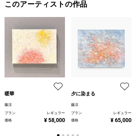
このアーティストの作品
カラー
青
藤涼
プライマリー
ジャンル
抽象画
配送目安
二週間以内
暖華
夕に染まる
藤涼
藤涼
プラン
レギュラー
プラン
レギュラー
¥ 58,000
¥ 65,000
価格
価格