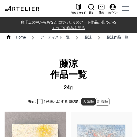
初めてガイド
探す
通知
ログイン
数千点の中からあなたにぴったりのアート作品が見つかる
すべての作品を見る
Home
アーティスト一覧
藤涼
藤涼作品一覧
藤涼
作品一覧
24
件
1列表示にする
人気順
新着順
表示：
並び順：