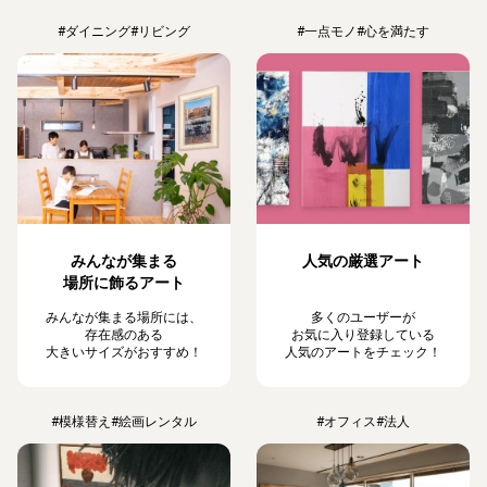
#ダイニング
#リビング
#一点モノ
#心を満たす
みんなが集まる
人気の厳選アート
場所に飾るアート
みんなが集まる場所には、
多くのユーザーが
存在感のある
お気に入り登録している
大きいサイズがおすすめ！
人気のアートをチェック！
#模様替え
#絵画レンタル
#オフィス
#法人