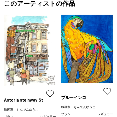
このアーティストの作品
カラー
カラフル
線画家 もんでんゆうこ
※完成後フィキサチーフでスプレー保護した後、グロスバーニッシ
青
プライマリー
ュ(Liquitex)を3～5回塗り重ね、艶出ししていますので光沢感があ
ブラック
ります。
ジャンル
風景画
【詳細】
配送目安
二週間以内
作品証明書 あり
額装 なし
サイン あり(作品表面)
ブルーインコ
Astoria steinway St
線画家 もんでんゆうこ
線画家 もんでんゆうこ
プラン
レギュラー
プラン
レギュラー