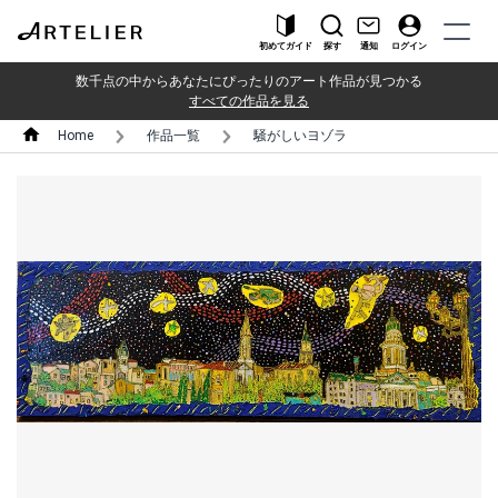
初めてガイド
探す
通知
ログイン
数千点の中からあなたにぴったりのアート作品が見つかる
すべての作品を見る
Home
作品一覧
騒がしいヨゾラ