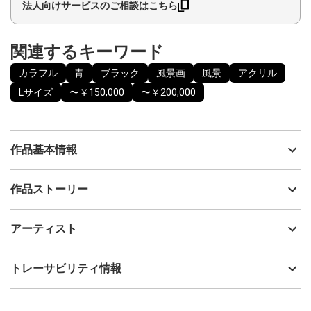
法人向けサービスのご相談はこちら
関連するキーワード
カラフル
青
ブラック
風景画
風景
アクリル
Lサイズ
〜￥150,000
〜￥200,000
作品基本情報
出品者
線画家 もんでんゆうこ
作品ストーリー
アーティスト
線画家 もんでんゆうこ
世界はいろいろ騒がしいですね。
制作年
2025
アーティスト
物騒なものをもって、殺したり、殺されたり
流通種別
プライマリー（新品）
壊したり、壊されたり
もっと地球を大切にしましょう
技法
アクリル
線画家 もんでんゆうこ
トレーサビリティ情報
サイズ
20cm(縦) x 60cm(横)
厚みのある額になります（3.5cm）
フォローする
壁または直に設置展示することも可能です。
額縁の有無
無し
2025/11/03