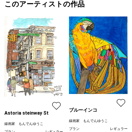
このアーティストの作品
カラー
青
線画家 もんでんゆうこ
完成後フィキサチーフでスプレー保護した後、グロスバーニッシ
ブラック
プライマリー
ュ(Liquitex)を3～5回塗り重ね、艶出ししています。
緑
ジャンル
風景画
【詳細情報】
キャンバス 20号サイズ
配送目安
二週間以内
作品証明書 あり
額装 なし
ブルーインコ
Astoria steinway St
線画家 もんでんゆうこ
線画家 もんでんゆうこ
プラン
レギュラー
プラン
レギュラー