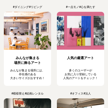
#ダイニング
#リビング
#一点モノ
#心を満たす
みんなが集まる
人気の厳選アート
場所に飾るアート
みんなが集まる場所には、
多くのユーザーが
存在感のある
お気に入り登録している
大きいサイズがおすすめ！
人気のアートをチェック！
#模様替え
#絵画レンタル
#オフィス
#法人