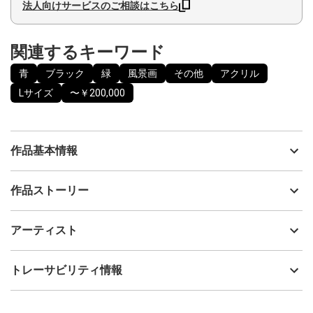
法人向けサービスのご相談はこちら
関連するキーワード
青
ブラック
緑
風景画
その他
アクリル
Lサイズ
〜￥200,000
作品基本情報
出品者
線画家 もんでんゆうこ
作品ストーリー
アーティスト
線画家 もんでんゆうこ
夜空に溶け込む街の灯り、月の明かり、明るい星が世界を明るく
制作年
2022
アーティスト
する。
流通種別
プライマリー（新品）
地球が丸いように、目に見えている世界がフラットであっても、
頭の中で思い描く世界は決してそうではない。
技法
アクリル
線画家 もんでんゆうこ
トレーサビリティ情報
これは、わたしの頭の中に在る世界を表現しました。
サイズ
60cm(縦) x 72cm(横)
赤、黒、黄、緑などの原色を使って、くらいヨゾラを明るく描き
フォローする
ます。
額縁の有無
無し
2023/01/15