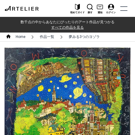
初めてガイド
探す
通知
ログイン
数千点の中からあなたにぴったりのアート作品が見つかる
すべての作品を見る
Home
作品一覧
夢みる3つのヨゾラ