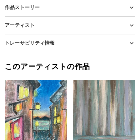
出品者
Mitsuho Sugawara
作品ストーリー
アーティスト
Mitsuho Sugawara
F3（27.3 × 22.0 cm）／ボードキャンバスに アクリル・クレヨン
制作年
2025
アーティスト
流通種別
プライマリー（新品）
春の陽ざしと冷たい雪のまじりを描きました。
陽の光のもとで雪がほどけてゆく。
技法
アクリル
Mitsuho Sugawara
トレーサビリティ情報
その瞬間に見えるのは、やわらかな希望の色です。
サイズ
33cm(縦) x 25cm(横)
フォローする
※Web上に記載のサイズは額装込みのおおよその寸法です。多少の
額縁の有無
有り
2025/10/13
誤差が生じる場合がございます。
このアーティストの作品
カラー
ホワイト
Mitsuho Sugawara
※お届けの際は、この作品の雰囲気に合わせた白の額装を予定して
青
プライマリー
います。
ピンク
ジャンル
抽象画
配送目安
二週間以内