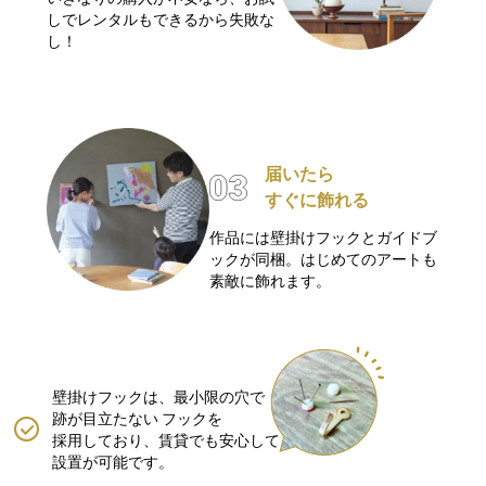
しでレンタルもできるから失敗な
し！
届いたら
すぐに飾れる
作品には壁掛けフックとガイドブ
ックが同梱。はじめてのアートも
素敵に飾れます。
壁掛けフックは、最小限の穴で
跡が目立たない
フックを
採用しており、賃貸でも安心して
設置が可能です。