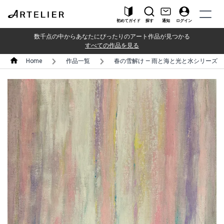
初めてガイド
探す
通知
ログイン
数千点の中からあなたにぴったりのアート作品が見つかる
すべての作品を見る
Home
作品一覧
春の雪解け ― 雨と海と光と水シリーズ