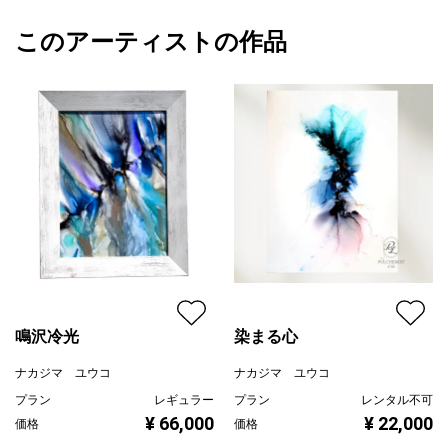
今日もそばで語りかける
額縁の有無
無し
2025/10/11
このアーティストの作品
カラー
その他カラー
ナカジマ ユウコ
澄みわたる秋の空に、やわらかな光を放つ“ブラウンの月”。
ホワイト
プライマリー
安定や豊かさ、そして金運を象徴するといわれる月です。
ブラック
ジャンル
抽象画
落ち着いたブラウンをベースに、２種類のゴールドが繊細に輝
き、ところどころに深い艶をもつブラウンストーンを埋め込んで
配送目安
二週間以内
います。
まるで宝石のようにきらめく質感が、静かな夜にあたたかい輝き
を添えます。
アクリルメディウムで月面のような凹凸と立体感を出し、アルコ
ールインクアートで重なり合う光と影を描きました。
光の加減によって金色がやわらかに変化し、見る角度によってま
るで異なる表情を見せてくれるます。
鳴沢冷光
染まる心
穏やかに心を整え、優しく包み込むような“秋の月”をお楽しみくだ
ナカジマ ユウコ
ナカジマ ユウコ
さい。
プラン
レギュラー
プラン
レンタル不可
¥ 66,000
¥ 22,000
価格
価格