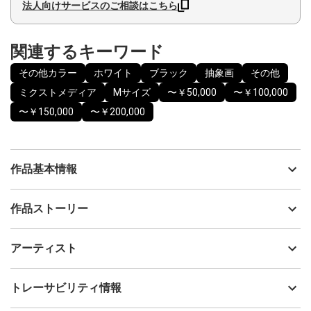
法人向けサービスのご相談はこちら
関連するキーワード
その他カラー
ホワイト
ブラック
抽象画
その他
ミクストメディア
Mサイズ
〜￥50,000
〜￥100,000
〜￥150,000
〜￥200,000
作品基本情報
出品者
ナカジマ ユウコ
作品ストーリー
アーティスト
ナカジマ ユウコ
作品名：秋月-shugetsu-
制作年
2025
アーティスト
直径300mm
流通種別
プライマリー（新品）
木製パネル
技法
ミクストメディア
ナカジマ ユウコ
トレーサビリティ情報
幾度も空と大地を紡いだ光
サイズ
30cm(縦) x 30cm(横)
優しい色が
フォローする