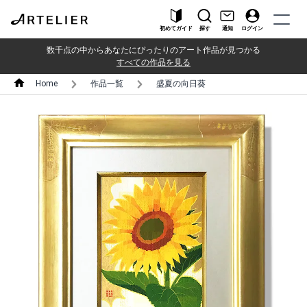
初めてガイド
探す
通知
ログイン
数千点の中からあなたにぴったりのアート作品が見つかる
すべての作品を見る
Home
作品一覧
盛夏の向日葵