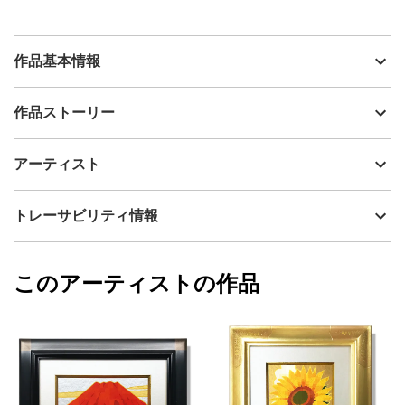
作品基本情報
出品者
藤谷壮仁郎 (soujirou)
作品ストーリー
アーティスト
藤谷壮仁郎 (soujirou)
◼︎技法：オリジナル角色面タッチ（ジークレー）にアクリル彩色
制作年
2024
アーティスト
（金・銀）を施したミクストメディア作品です。下地の角色面が
流通種別
プライマリー（新品）
金銀色を通して薄っすらと見え、単純なベタ色にならない様に工
夫しております。
技法
ミクストメディア
藤谷壮仁郎 (soujirou)
トレーサビリティ情報
◼︎額縁の色：金色又は黒色をお選びいただけます。
サイズ
32cm(縦) x 27cm(横)
◼︎付属：ひも・壁掛け用フック
フォローする
額縁の有無
有り
2025/09/09
このアーティストの作品
カラー
その他カラー
藤谷壮仁郎 (soujirou)
緑
プライマリー
黄色
ジャンル
花・植物
配送目安
二週間以内