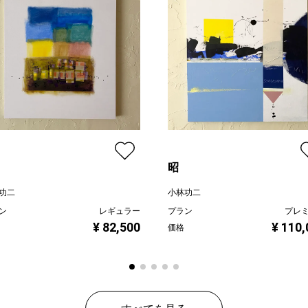
昭
功二
小林功二
ン
レギュラー
プラン
プレ
¥ 82,500
¥ 110,
価格