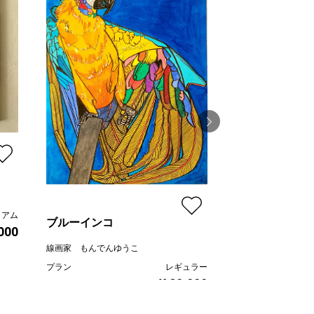
Flower No.13
文蔵
ミアム
プラン
ブルーインコ
000
価格
線画家 もんでんゆうこ
プラン
レギュラー
¥ 80,000
価格