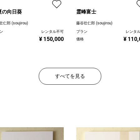
夏の向日葵
霊峰富士
仁郎 (soujirou)
藤谷壮仁郎 (soujirou)
ン
レンタル不可
プラン
レンタ
¥ 150,000
¥ 110,
価格
すべてを見る