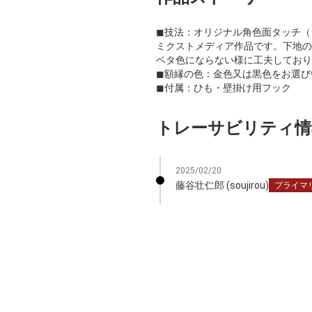
◼︎技法：オリジナル角色面タッチ
ミクストメディア作品です。下地の
ベタ色にならない様に工夫しており
◼︎額縁の色：金色又は黒色をお選
◼︎付属：ひも・壁掛け用フック
トレーサビリティ情
2025/02/20
藤谷壮仁郎 (soujirou)
プライマ