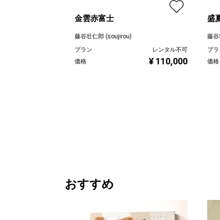
金雲赤富士
盛
藤谷壮仁郎 (soujirou)
藤谷壮
プラン
レンタル不可
プラ
¥ 110,000
価格
価格
おすすめ