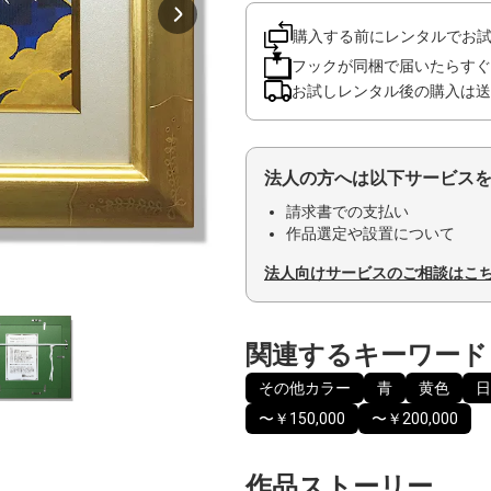
購入する前にレンタルでお
フックが同梱で届いたらすぐ
お試しレンタル後の購入は送
法人の方へは以下サービス
請求書での支払い
作品選定や設置について
法人向けサービスのご相談はこ
関連するキーワード
その他カラー
青
黄色
日
〜￥150,000
〜￥200,000
作品ストーリー