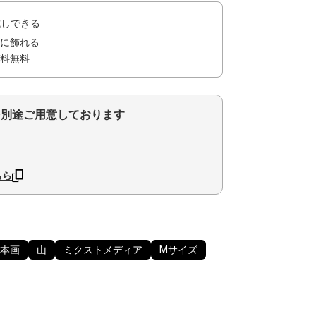
試しできる
に飾れる
料無料
を別途ご用意しております
ちら
本画
山
ミクストメディア
Mサイズ