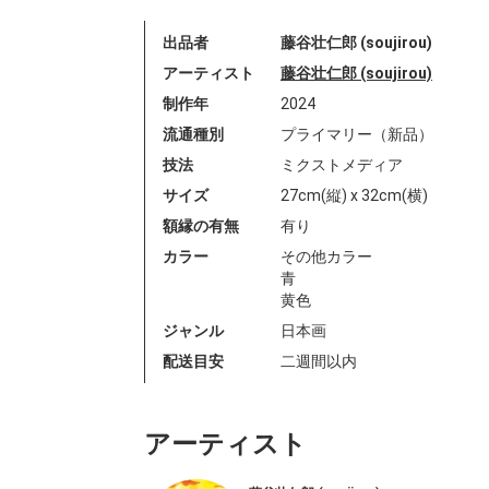
出品者
藤谷壮仁郎 (soujirou)
アーティスト
藤谷壮仁郎 (soujirou)
制作年
2024
流通種別
プライマリー（新品）
技法
ミクストメディア
サイズ
27cm(縦) x 32cm(横)
額縁の有無
有り
カラー
その他カラー
青
黄色
ジャンル
日本画
配送目安
二週間以内
アーティスト