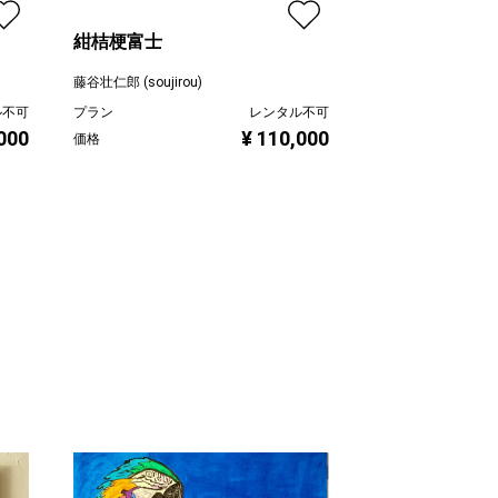
紺桔梗富士
藤谷壮仁郎 (soujirou)
ル不可
プラン
レンタル不可
000
¥ 110,000
価格