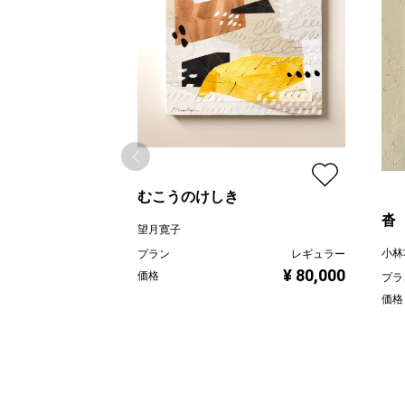
むこうのけしき
沓
望月寛子
小林
プラン
レギュラー
¥ 80,000
価格
プラ
価格