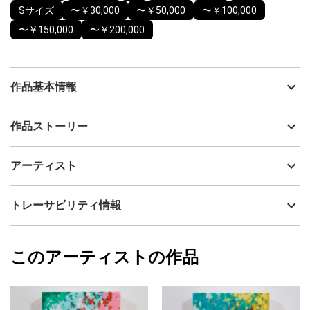
Sサイズ
〜￥30,000
〜￥50,000
〜￥100,000
〜￥150,000
〜￥200,000
作品基本情報
出品者
高原 秀平
作品ストーリー
アーティスト
高原 秀平
183mm 183mm
制作年
2025
アーティスト
流通種別
プライマリー（新品）
油彩 / パネル / キャンバス
技法
油彩
高原 秀平
トレーサビリティ情報
隙間があれば入り込む。
サイズ
18cm(縦) x 18cm(横)
広い道は困ります。
フォローする
なるべく細く、匍匐で進む。
額縁の有無
無し
2025/09/05
こちらが先だ、負けないぞ。
このアーティストの作品
カラー
ホワイト
高原 秀平
ブラック
プライマリー
緑
ジャンル
抽象画