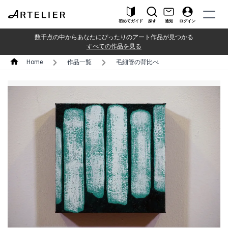
初めてガイド
探す
通知
ログイン
数千点の中からあなたにぴったりのアート作品が見つかる
すべての作品を見る
Home
作品一覧
毛細管の背比べ