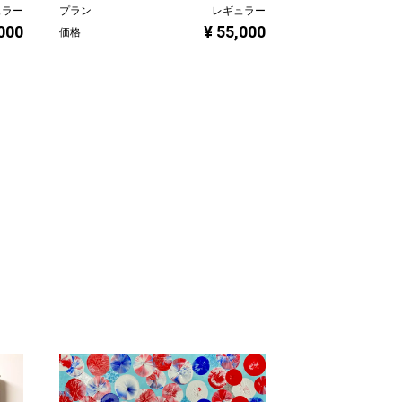
ュラー
プラン
レギュラー
遡上する木漏れ
,000
¥ 55,000
価格
高原 秀平
プラン
価格