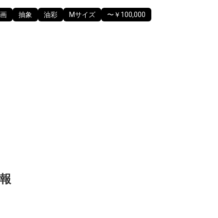
画
抽象
油彩
Mサイズ
〜￥100,000
報