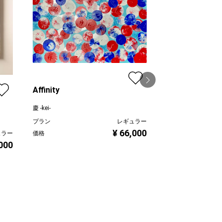
Affinity
慶 -kei-
ブルーインコ
プラン
レギュラー
¥ 66,000
線画家 もんでんゆ
価格
ュラー
,000
プラン
価格