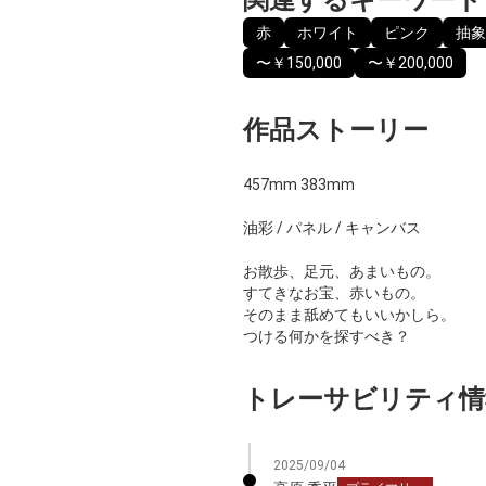
赤
ホワイト
ピンク
抽象
〜￥150,000
〜￥200,000
作品ストーリー
457mm 383mm
油彩 / パネル / キャンバス
お散歩、足元、あまいもの。
すてきなお宝、赤いもの。
そのまま舐めてもいいかしら。
つける何かを探すべき？
トレーサビリティ情
2025/09/04