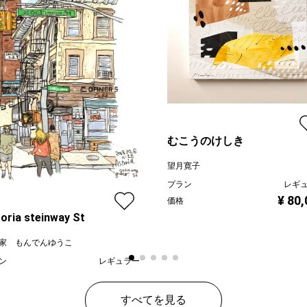
むこうのけしき
望月寛子
プラン
レギ
¥ 80
価格
oria steinway St
家 もんでんゆうこ
ン
レギュラー
¥ 70,000
すべてを見る