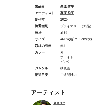
出品者
高原 秀平
アーティスト
高原 秀平
制作年
2025
流通種別
プライマリー（新品）
技法
油彩
サイズ
46cm(縦) x 38cm(横)
額縁の有無
無し
カラー
赤
ホワイト
ピンク
ジャンル
抽象画
配送目安
二週間以内
アーティスト
高原 秀平