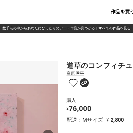
作品を買
数千点の中からあなたにぴったりのアート作品が見つかる
｜
すべての作品を見る
道草のコンフィチュ
高原 秀平
購入
76,000
¥
配送：Mサイズ
2,800
¥