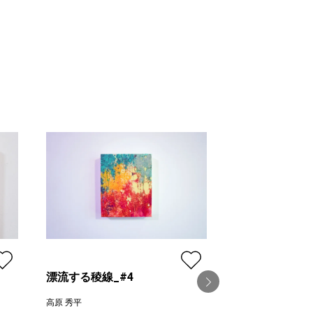
漂流する稜線_#4
高原 秀平