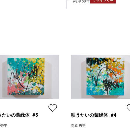
高原 秀平
プライマリー
うたいの葉緑体_#5
唄うたいの葉緑体_#4
 秀平
高原 秀平