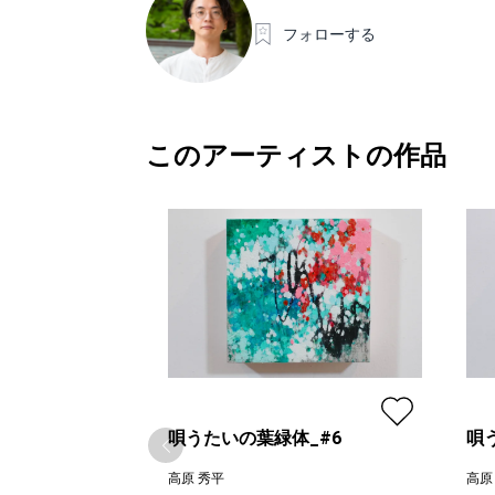
フォローする
このアーティストの作品
唄うたいの葉緑体_#6
唄
高原 秀平
高原