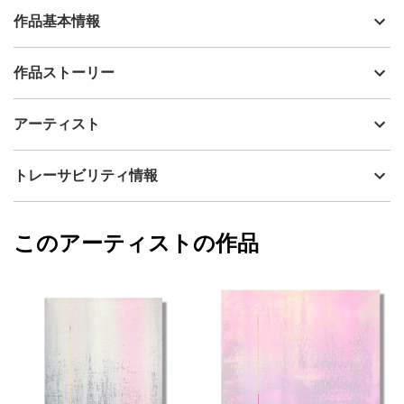
作品基本情報
出品者
Ken&May
作品ストーリー
アーティスト
Ken&May
太陽は朝を連れてくる
制作年
2025
アーティスト
流通種別
プライマリー（新品）
技法
油彩
Ken&May
トレーサビリティ情報
サイズ
45.5cm(縦) x 53cm(横)
フォローする
額縁の有無
無し
2025/09/03
このアーティストの作品
カラー
オレンジ
Ken&May
青
プライマリー
ピンク
ジャンル
抽象画
配送目安
二週間以内