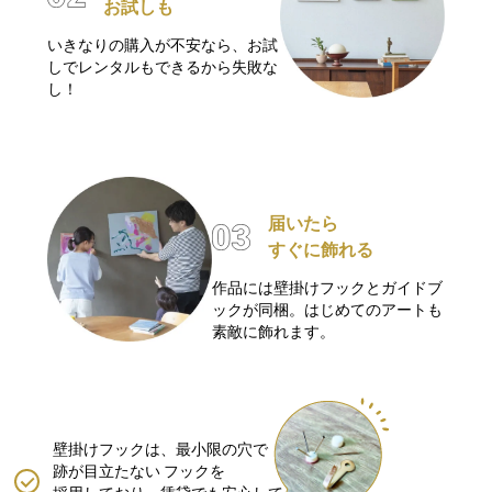
お試しも
いきなりの購入が不安なら、お試
しでレンタルもできるから失敗な
し！
届いたら
すぐに飾れる
作品には壁掛けフックとガイドブ
ックが同梱。はじめてのアートも
素敵に飾れます。
壁掛けフックは、最小限の穴で
跡が目立たない
フックを