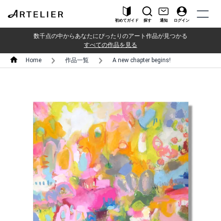
初めてガイド
探す
通知
ログイン
数千点の中からあなたにぴったりのアート作品が見つかる
すべての作品を見る
Home
作品一覧
A new chapter begins!