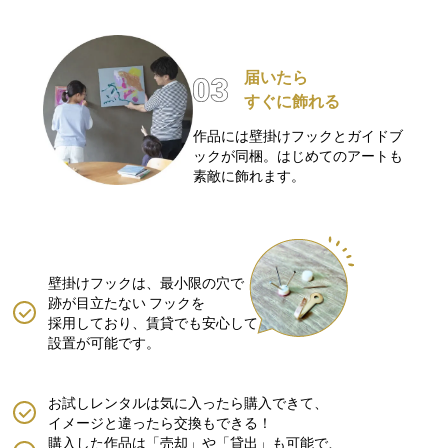
届いたら
すぐに飾れる
作品には壁掛けフックとガイドブ
ックが同梱。はじめてのアートも
素敵に飾れます。
壁掛けフックは、最小限の穴で
跡が目立たない
フックを
採用しており、賃貸でも安心して
設置が可能です。
お試しレンタルは気に入ったら購入できて、
イメージと違ったら交換もできる！
購入した作品は「売却」や「貸出」も可能で、