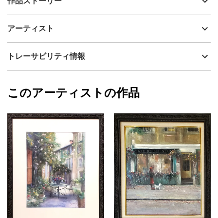
作品ストーリー
アーティスト
神之浦由美
透明水彩と作家がオリジナルで制作しているパステル、
制作年
2025
アーティスト
JESUSPASTEL(ジーザスパステル)の混合技法で描いた、バラとト
流通種別
プライマリー（新品）
ルコキキョウのブーケとフルーツをモチーフとした静物画です。
エレガントな色彩の作品。
技法
ミクストメディア
神之浦由美
トレーサビリティ情報
原画に合わせた高級感あるアンティークブラウン×ゴールドのフレ
サイズ
61cm(縦) x 51.8cm(横)
ーム付きです。水彩紙は英国王室水彩画協会認定のコットン100％
フォローする
中性紙を使用しています。
額縁の有無
有り
2025/06/04
このアーティストの作品
カラー
オレンジ
神之浦由美
紫
プライマリー
ピンク
ジャンル
水彩画
配送目安
二週間以内