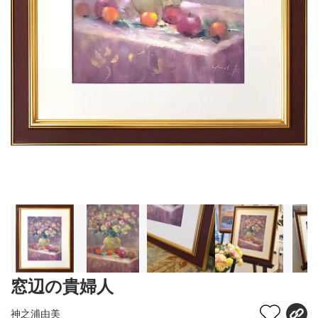
窓辺の貴婦人
神之浦由美