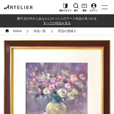
初めてガイド
探す
通知
ログイン
数千点の中からあなたにぴったりのアート作品が見つかる
すべての作品を見る
Home
作品一覧
窓辺の貴婦人