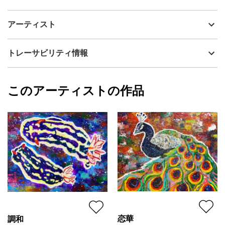
アーティスト
ハムきち
よく行く釣り場。
制作年
2022
アーティスト
そこでよく会う猫。
流通種別
プライマリー（新品）
その子は警戒心が高く、手の届く範囲には決して近づいて来な
い。
技法
アクリル
ハムきち
トレーサビリティ情報
近づいては来ないが、虎視眈々と狙っている。
サイズ
35cm(縦) x 28cm(横)
私が釣った小魚を狙っている。
フォローする
少し不自然な場所に小魚を放置して、その小魚に興味がないふり
額縁の有無
無し
2025/04/16
をしてみる。
このアーティストの作品
カラー
カラフル
ハムきち
そうするとその子は絶好の機会を逃すことなく、慣れた手つきで
黄色
プライマリー
奪って元の位置に戻っていく。
ピンク
このやり取りを数回繰り返すと、お腹が満たされたらしい。
ジャンル
動物・生き物
その子は定位置で寝始める。
紛うことなき自由の中に生きている。
配送目安
二週間以内
恋華
調和