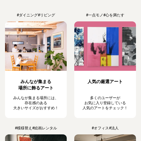
#ダイニング
#リビング
#一点モノ
#心を満たす
みんなが集まる
人気の厳選アート
場所に飾るアート
みんなが集まる場所には、
多くのユーザーが
存在感のある
お気に入り登録している
大きいサイズがおすすめ！
人気のアートをチェック！
#模様替え
#絵画レンタル
#オフィス
#法人