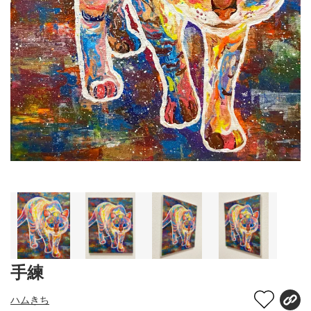
手練
ハムきち