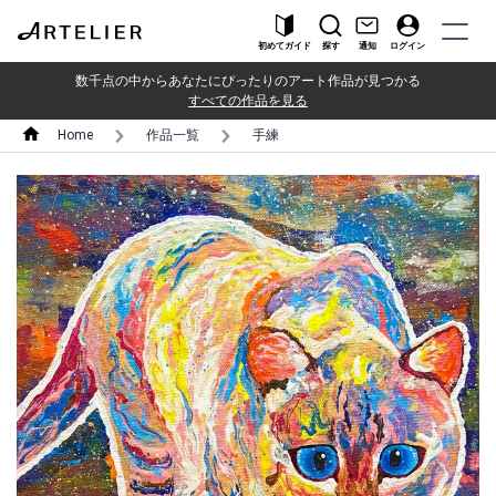
初めてガイド
探す
通知
ログイン
数千点の中からあなたにぴったりのアート作品が見つかる
すべての作品を見る
Home
作品一覧
手練