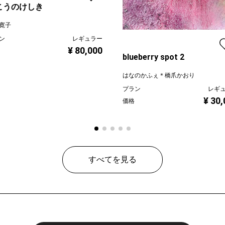
こうのけしき
寛子
ン
レギュラー
¥ 80,000
blueberry spot 2
はなのかふぇ＊橋爪かおり
プラン
レギ
¥ 30
価格
すべてを見る