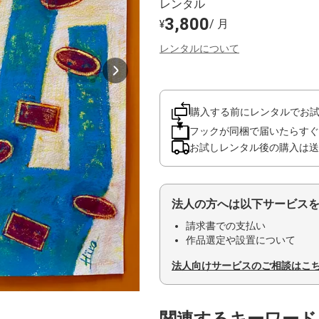
レンタル
3,800
/ 月
¥
レンタルについて
購入する前にレンタルでお
フックが同梱で届いたらすぐ
お試しレンタル後の購入は送
法人の方へは以下サービス
請求書での支払い
作品選定や設置について
法人向けサービスのご相談はこ
関連するキーワード