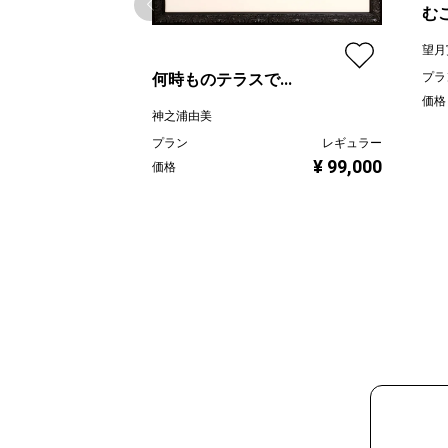
む
望月
プラ
何時ものテラスで...
価格
神之浦由美
プラン
レギュラー
¥ 99,000
価格