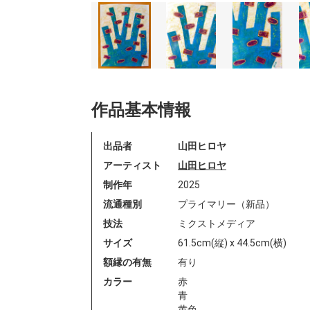
作品基本情報
出品者
山田ヒロヤ
アーティスト
山田ヒロヤ
制作年
2025
流通種別
プライマリー（新品）
技法
ミクストメディア
サイズ
61.5cm(縦) x 44.5cm(横)
額縁の有無
有り
カラー
赤
青
黄色