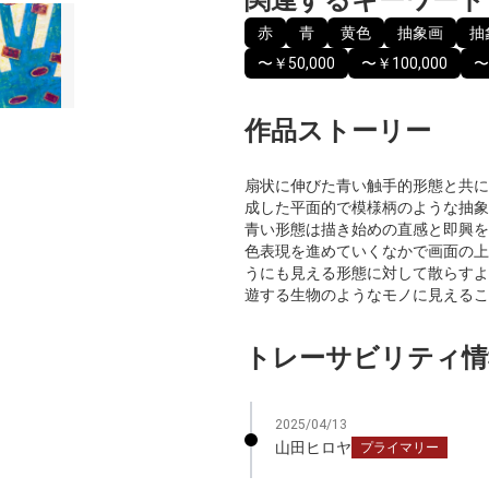
赤
青
黄色
抽象画
抽
〜￥50,000
〜￥100,000
〜
作品ストーリー
扇状に伸びた青い触手的形態と共に
成した平面的で模様柄のような抽象
青い形態は描き始めの直感と即興を
色表現を進めていくなかで画面の上
うにも見える形態に対して散らすよ
遊する生物のようなモノに見えるこ
トレーサビリティ情
2025/04/13
山田ヒロヤ
プライマリー