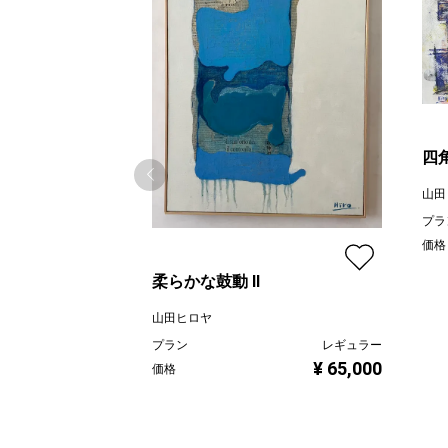
四
山田
プラ
価格
柔らかな鼓動 Ⅱ
山田ヒロヤ
プラン
レギュラー
¥ 65,000
価格