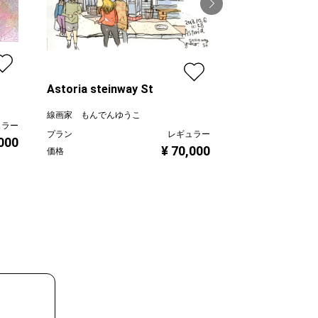
空の記憶 light b
寺床まり子
プラン
Astoria steinway St
価格
線画家 もんでんゆうこ
ュラー
プラン
レギュラー
,000
¥ 70,000
価格