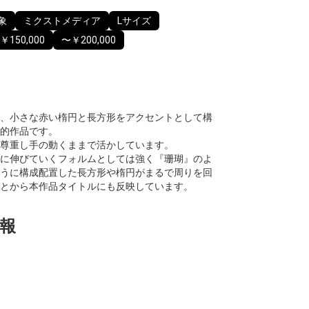
象
ミクストメディア
Lサイズ
￥150,000
〜￥200,000
、小さな赤い楕円と長方形をアクセントとして構
的作品です。
尊重し手の動くままで活かしています。
に伸びていくフォルムとしては強く『珊瑚』のよ
うに構成配置した長方形や楕円がまるで周りを回
とから本作品タイトルにも反映しています。
報