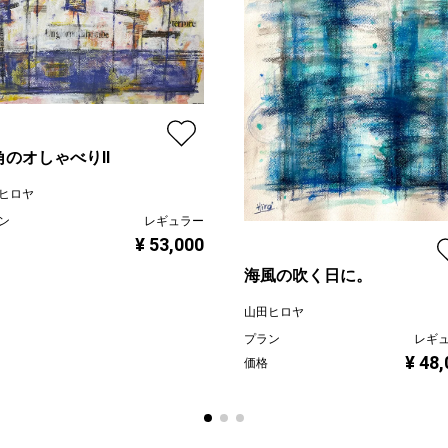
角のオしゃべりⅡ
ヒロヤ
ン
レギュラー
¥ 53,000
海風の吹く日に。
山田ヒロヤ
プラン
レギ
¥ 48
価格