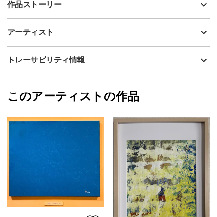
出品者
高野こうじ
作品ストーリー
アーティスト
高野こうじ
透き通った安寧を心に制作しました。
制作年
2025
アーティスト
流通種別
プライマリー（新品）
フレームの前面板はPS板（ガラスではありません）で軽くて割れ
技法
アクリル
高野こうじ
トレーサビリティ情報
にくい安心のフレームです。
サイズ
70cm(縦) x 50cm(横)
フォローする
額縁の有無
有り
2025/03/23
このアーティストの作品
カラー
赤
高野こうじ
ホワイト
プライマリー
青
ジャンル
抽象画
配送目安
二週間以内