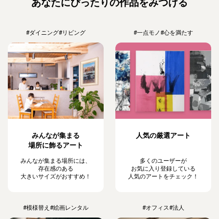
あなたにぴったりの作品をみつける
#ダイニング
#リビング
#一点モノ
#心を満たす
みんなが集まる
人気の厳選アート
場所に飾るアート
みんなが集まる場所には、
多くのユーザーが
存在感のある
お気に入り登録している
大きいサイズがおすすめ！
人気のアートをチェック！
#模様替え
#絵画レンタル
#オフィス
#法人