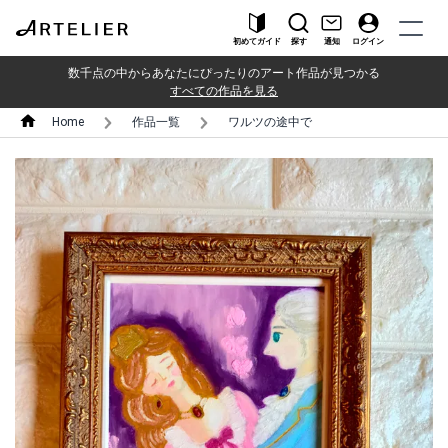
初めてガイド
探す
通知
ログイン
数千点の中からあなたにぴったりのアート作品が見つかる
すべての作品を見る
Home
作品一覧
ワルツの途中で