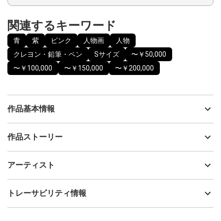
関連するキーワード
青
紫
ピンク
人物画
人物
クレヨン・鉛筆・ペン
Sサイズ
〜￥50,000
〜￥100,000
〜￥150,000
〜￥200,000
作品基本情報
出品者
Yukari Blair
作品ストーリー
アーティスト
Yukari Blair
子供の頃からお姫様を描くのが好きでした。そんな無邪気に描い
制作年
2020
アーティスト
ていた子供の頃のピュアな気持ちを大切にしながら描きました。
流通種別
プライマリー（新品）
この作品が、いつかどこかで知らぬ間に封印してしまったあなた
の子供心を思い出すそんな存在になれたらと願っています。小さ
技法
クレヨン・鉛筆・ペン
Yukari Blair
トレーサビリティ情報
な作品ですので場所をとらず机の上や棚の上などわずかなスペー
サイズ
21cm(縦) x 16cm(横)
スにも飾ってお楽しみいただけます。
フォローする
こちらの作品は2020年に制作。2025年に新しい画材を用いて色濃
額縁の有無
有り