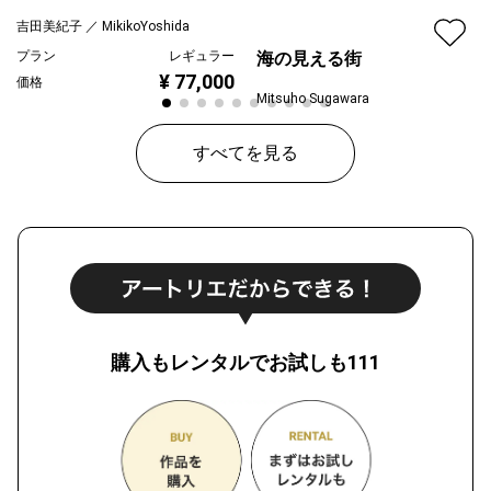
吉田美紀子 ／ MikikoYoshida
プラン
レギュラー
海の見える街
¥ 77,000
価格
Mitsuho Sugawara
プラン
レギュラー
すべてを見る
¥ 55,000
価格
購入もレンタルでお試しも111