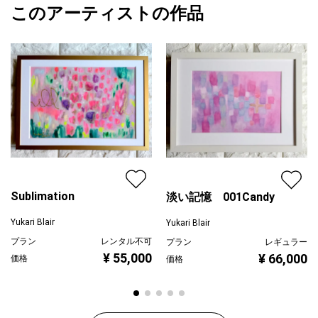
2025/03/13
く鮮やかに再制作いたしました。
このアーティストの作品
カラー
青
Yukari Blair
紫
プライマリー
※お使いのPC環境により実物と画像のお色味に多少の違いが生じ
ピンク
る場合がござきます。
ジャンル
人物画
※額の在庫状況により画像の額とは違う額になる場合がございま
す。
配送目安
二週間以内
※反射防止のためアクリル板をはずして撮影しております。
Sublimation
淡い記憶 001Candy
Yukari Blair
Yukari Blair
プラン
レンタル不可
プラン
レギュラー
¥ 55,000
¥ 66,000
価格
価格