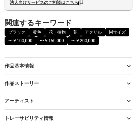
法人向けサービスのご相談はこちら
関連するキーワード
ブラック
黄色
花・植物
花
アクリル
Mサイズ
〜￥100,000
〜￥150,000
〜￥200,000
作品基本情報
出品者
文蔵
作品ストーリー
アーティスト
文蔵
菜の花畑をモチーフに、アクリル絵具の鮮やかな黄色と、油性マ
制作年
2025
アーティスト
ーカーによる細密な点描を重ねて描いた。春の風景として記憶に
流通種別
プライマリー（新品）
刻まれているこの花畑を、個々の花ではなく「群れ」としての全
体像としてとらえている。
技法
アクリル
文蔵
トレーサビリティ情報
近づけば無数の点によるリズムが現れ、距離を取れば一面に咲き
サイズ
41cm(縦) x 41cm(横)
広がる風景へと印象が変化する。この視覚の揺らぎは、風にそよ
フォローする
ぐ菜の花の動きと共鳴し、自然が持つ集合的な生命感や、記憶の
額縁の有無
無し
2025/02/24