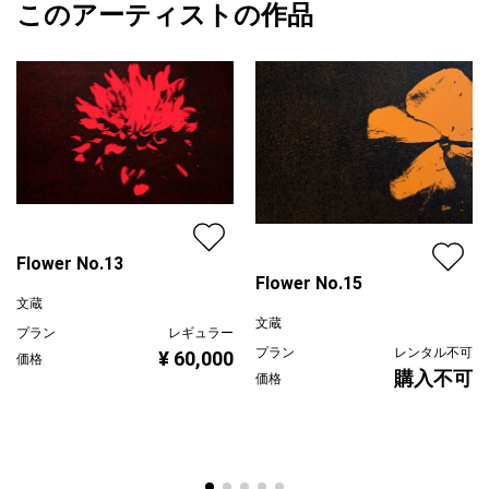
中の風景の曖昧さを可視化する。
このアーティストの作品
カラー
ブラック
文蔵
点描という反復と時間を要する手法を通して、風景の持つ構造と
黄色
プライマリー
気配を浮かび上がらせている。密度によって生まれる画面の振動
ジャンル
花・植物
は、静止した画面の中に時間の流れと空気の存在を定着させるこ
とを目的としている。
配送目安
二週間以内
Flower No.13
Flower No.15
文蔵
文蔵
プラン
レギュラー
プラン
レンタル不可
¥ 60,000
価格
購入不可
価格