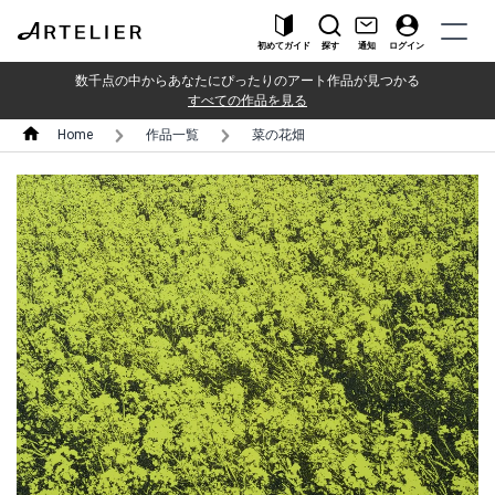
初めてガイド
探す
通知
ログイン
数千点の中からあなたにぴったりのアート作品が見つかる
すべての作品を見る
Home
作品一覧
菜の花畑