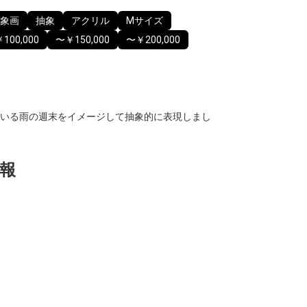
象画
抽象
アクリル
Mサイズ
100,000
〜￥150,000
〜￥200,000
いる雨の週末をイメージして抽象的に表現しまし
報