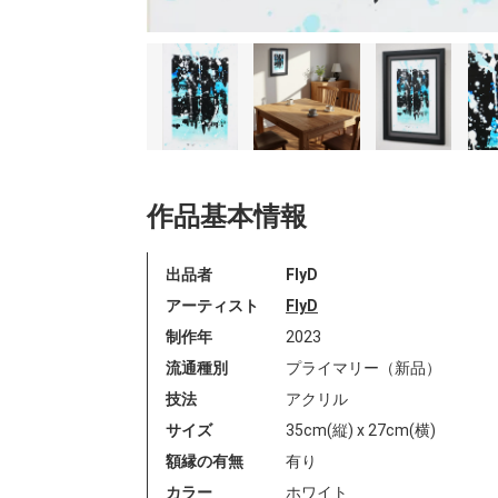
作品基本情報
出品者
FlyD
アーティスト
FlyD
制作年
2023
流通種別
プライマリー（新品）
技法
アクリル
サイズ
35cm(縦) x 27cm(横)
額縁の有無
有り
カラー
ホワイト