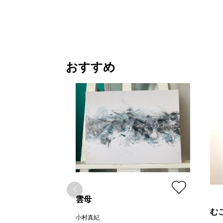
おすすめ
雲母
む
小村真紀