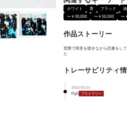
ホワイト
青
ブラック
抽
〜￥30,000
〜￥50,000
〜￥
作品ストーリー
窓際で雨音を聴きながら読書をして
た
トレーサビリティ情
2025/02/23
FlyD
プライマリー