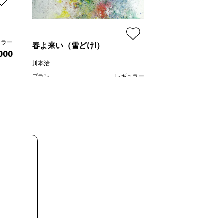
Astoria steinw
線画家 もんでんゆ
プラン
ュラー
春よ来い（雪どけⅠ）
価格
,000
川本治
プラン
レギュラー
¥ 80,000
価格