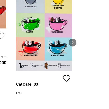
ュラー
Wind-01
,000
FlyD
プラン
価格
CatCafe_03
FlyD
プラン
レギュラー
¥ 40,000
価格