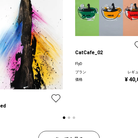
CatCafe_02
FlyD
プラン
レギ
¥ 40
価格
eed
ン
レギュラー
¥ 24,000