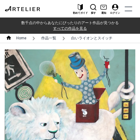
初めてガイド
探す
通知
ログイン
数千点の中からあなたにぴったりのアート作品が見つかる
すべての作品を見る
Home
作品一覧
白いライオンとスイッチ