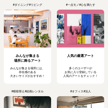
#ダイニング
#リビング
#一点モノ
#心を満たす
みんなが集まる
人気の厳選アート
場所に飾るアート
みんなが集まる場所には、
多くのユーザーが
存在感のある
お気に入り登録している
大きいサイズがおすすめ！
人気のアートをチェック！
#模様替え
#絵画レンタル
#オフィス
#法人