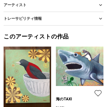
人は朝起きてから寝るまでに
制作年
2021
アーティスト
何個のスイッチを押すのでしょうか？
流通種別
プライマリー（新品）
簡単なものから深刻なものまで様々。
世の中には危険がいっぱい。
技法
アクリル
RAQEL
トレーサビリティ情報
自分で考え選択して進んで行く。
サイズ
72.7cm(縦) x 60.6cm(横)
白いライオン君が導いてくれます。
フォローする
愛のある選択が出来ます様に。
額縁の有無
無し
2025/02/10
このアーティストの作品
カラー
その他カラー
RAQEL
青
プライマリー
黄色
ジャンル
動物・生き物
配送目安
二週間以内
海のTAXI