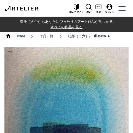
初めてガイド
探す
通知
ログイン
数千点の中からあなたにぴったりのアート作品が見つかる
すべての作品を見る
Home
作品一覧
幻影（十六）/ illusion16