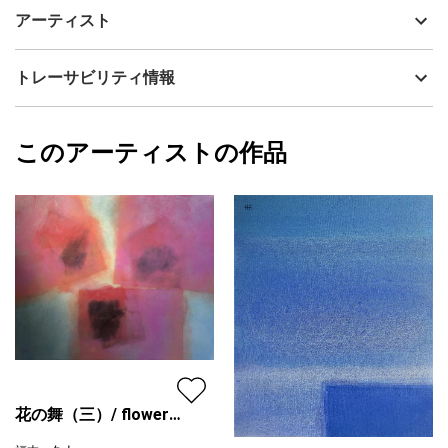
この連作は、２０２２年にコロナウィルスに感染し心身が著しく
制作年
2024
アーティスト
衰弱した状態において、眩暈によるぼんやりとした視界が生じた
流通種別
プライマリー（新品）
ことが作品制作のインスピレーションになりました。庭の植物や
石と土、それに見上げた時の空の光景を抽象的に視覚表現してい
技法
ミクストメディア
福本 久人
トレーサビリティ情報
ます。
サイズ
40cm(縦) x 48cm(横)
フォローする
額縁の有無
有り
2025/01/31
このアーティストの作品
カラー
青
福本 久人
緑
プライマリー
黄色
ジャンル
抽象画
配送目安
二週間以内
花の舞（三）/ flower
dance 3