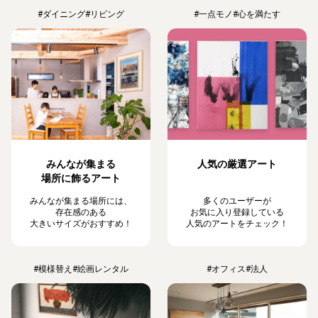
#ダイニング
#リビング
#一点モノ
#心を満たす
みんなが集まる
人気の厳選アート
場所に飾るアート
みんなが集まる場所には、
多くのユーザーが
存在感のある
お気に入り登録している
大きいサイズがおすすめ！
人気のアートをチェック！
#模様替え
#絵画レンタル
#オフィス
#法人