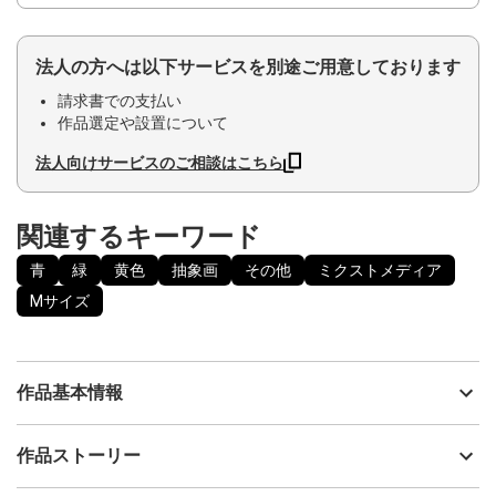
法人の方へは以下サービスを別途ご用意しております
請求書での支払い
作品選定や設置について
法人向けサービスのご相談はこちら
関連するキーワード
青
緑
黄色
抽象画
その他
ミクストメディア
Mサイズ
作品基本情報
出品者
福本 久人
作品ストーリー
アーティスト
福本 久人