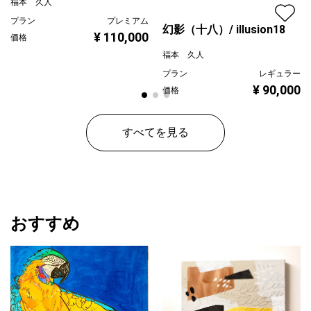
福本 久人
プラン
プレミアム
幻影（十八）/ illusion18
¥ 110,000
価格
福本 久人
プラン
レギュラー
¥ 90,000
価格
すべてを見る
おすすめ