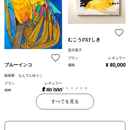
むこうのけしき
望月寛子
プラン
レギュラー
¥ 80,000
ブルーインコ
価格
線画家 もんでんゆうこ
プラン
レギュラー
¥ 80,000
価格
すべてを見る