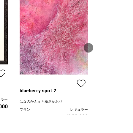
昭
小林功二
プラン
blueberry spot 2
価格
ュラー
はなのかふぇ＊橋爪かおり
,000
プラン
レギュラー
¥ 30,000
価格