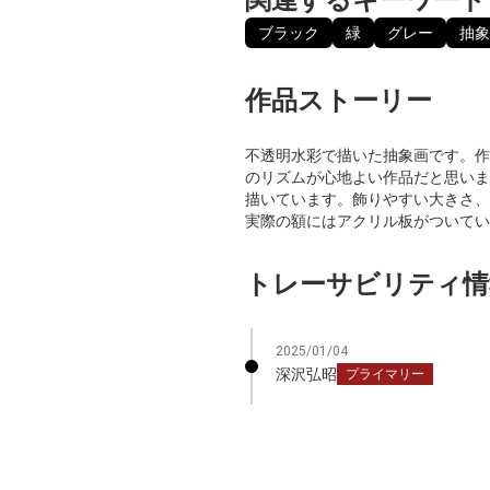
ブラック
緑
グレー
抽象
作品ストーリー
不透明水彩で描いた抽象画です。作品
のリズムが心地よい作品だと思いま
描いています。飾りやすい大きさ、
実際の額にはアクリル板がついてい
トレーサビリティ情
2025/01/04
深沢弘昭
プライマリー