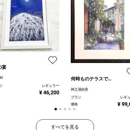
の宴
KI
何時ものテラスで...
ン
レギュラー
神之浦由美
¥ 46,200
プラン
レギ
¥ 99
価格
すべてを見る