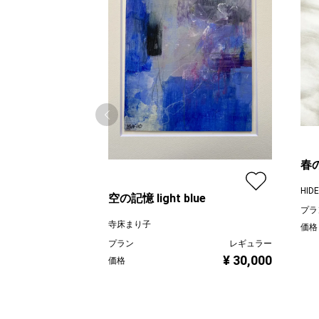
春
HIDE
空の記憶 light blue
プラ
寺床まり子
価格
プラン
レギュラー
¥ 30,000
価格