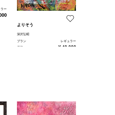
無題Y-2
ュラー
,000
深沢弘昭
プラン
よりそう
価格
深沢弘昭
プラン
レギュラー
¥ 40,000
価格