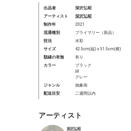
出品者
深沢弘昭
アーティスト
深沢弘昭
制作年
2021
流通種別
プライマリー（新品）
技法
水彩
サイズ
42.5cm(縦) x 51.5cm(横)
額縁の有無
有り
カラー
ブラック
緑
グレー
ジャンル
抽象画
配送目安
二週間以内
アーティスト
深沢弘昭