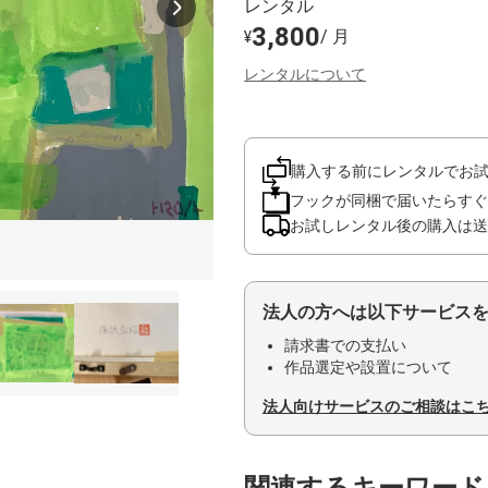
レンタル
3,800
/ 月
¥
レンタルについて
購入する前にレンタルでお
フックが同梱で届いたらすぐ
お試しレンタル後の購入は送
法人の方へは以下サービス
請求書での支払い
作品選定や設置について
法人向けサービスのご相談はこ
関連するキーワード