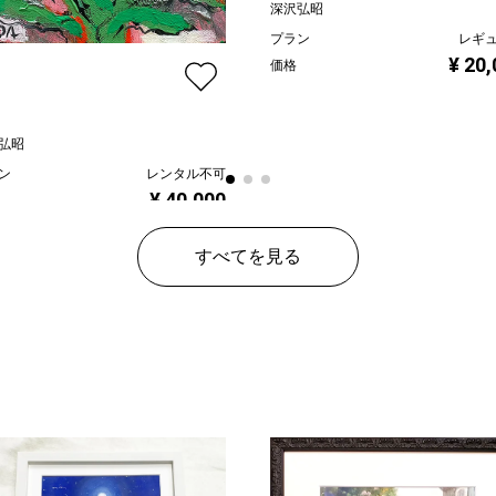
深沢弘昭
プラン
レギ
¥ 20
価格
弘昭
ン
レンタル不可
¥ 40,000
すべてを見る