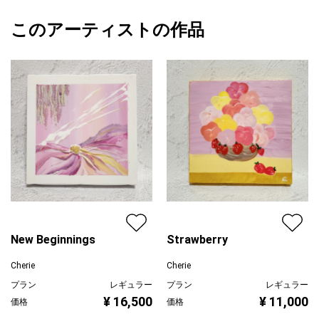
を込めて制作。
額縁の有無
無し
2024/12/06
このアーティストの作品
カラー
紫
Cherie
黄色
プライマリー
ピンク
ジャンル
抽象画
配送目安
二週間以内
New Beginnings
Strawberry
Cherie
Cherie
プラン
レギュラー
プラン
レギュラー
¥ 16,500
¥ 11,000
価格
価格