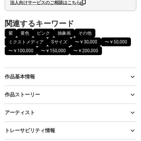
法人向けサービスのご相談はこちら
関連するキーワード
紫
黄色
ピンク
抽象画
その他
ミクストメディア
Sサイズ
〜￥30,000
〜￥50,000
〜￥100,000
〜￥150,000
〜￥200,000
作品基本情報
出品者
Cherie
作品ストーリー
アーティスト
Cherie
当たり前のように始まる1日は、毎日がギフト。
制作年
2024
アーティスト
流通種別
プライマリー（新品）
新しく始まった大切な1日は、望む未来に進むための新しい始まり
の日に、いつからだってできる。
技法
ミクストメディア
Cherie
トレーサビリティ情報
サイズ
18cm(縦) x 18cm(横)
作品を見ていただいた方の元へ、ギフトが届きますようにと願い
フォローする