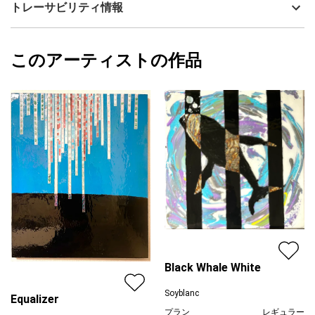
Soyblanc
トレーサビリティ情報
サイズ
53cm(縦) x 45cm(横)
フォローする
額縁の有無
無し
2024/11/05
このアーティストの作品
カラー
ホワイト
Soyblanc
青
プライマリー
ブラック
ジャンル
動物・生き物
配送目安
二週間以内
Black Whale White
Soyblanc
Equalizer
プラン
レギュラー