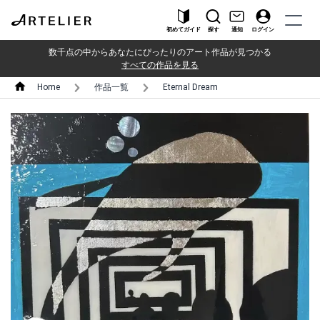
初めてガイド
探す
通知
ログイン
数千点の中からあなたにぴったりのアート作品が見つかる
すべての作品を見る
Home
作品一覧
Eternal Dream