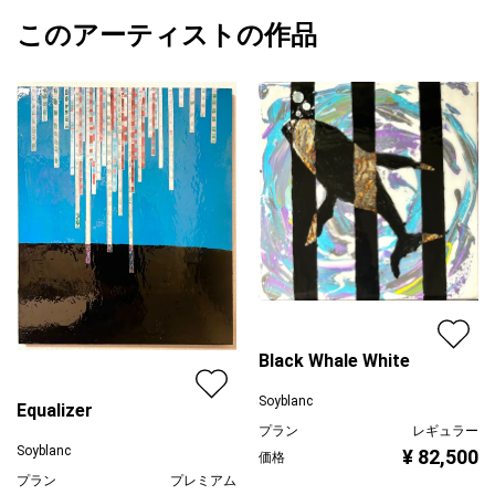
額縁の有無
無し
2024/11/06
このアーティストの作品
カラー
ホワイト
Soyblanc
青
プライマリー
ブラック
ジャンル
動物・生き物
配送目安
二週間以内
Black Whale White
Soyblanc
Equalizer
プラン
レギュラー
Soyblanc
¥ 82,500
価格
プラン
プレミアム