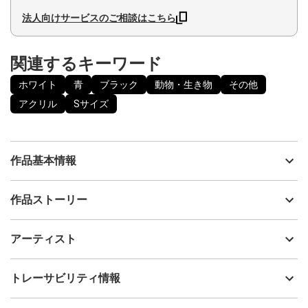
法人向けサービスのご相談はこちら
関連するキーワード
ホワイト
青
ブラック
動物・生き物
その他
アクリル
Sサイズ
作品基本情報
出品者
Soyblanc
作品ストーリー
アーティスト
Soyblanc
キャンバスの画面上に浮かぶ鯨の絵です。
制作年
2024
アーティスト
縦縞模様の黒とそれ以外は文化・価値観の境界を示しており、
流通種別
プライマリー（新品）
それらを越境する鯨を描きました。
技法
アクリル
Soyblanc
トレーサビリティ情報
サイズ
18cm(縦) x 18cm(横)
フォローする