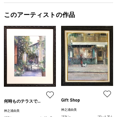
ル板仕様です。
フォローする
額縁の有無
有り
2024/10/15
このアーティストの作品
カラー
オレンジ
神之浦由美
青
プライマリー
緑
ジャンル
人物画
配送目安
二週間以内
Gift Shop
何時ものテラスで...
神之浦由美
神之浦由美
プラン
プレミアム