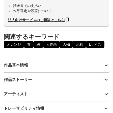
請求書での支払い
作品選定や設置について
法人向けサービスのご相談はこちら
関連するキーワード
オレンジ
青
緑
人物画
人物
油彩
Lサイズ
作品基本情報
出品者
神之浦由美
作品ストーリー
アーティスト
神之浦由美
油絵具(DUO)を用いて描いたポートレート作品です。故郷を離れ自
制作年
2025
アーティスト
分の力で人生を切り開いていく心の強さを持った女性を描きまし
流通種別
プライマリー（新品）
た。印象派の画家の絵を思い起こさせるような優しい色彩です。
原画に合わせた高級感あるアンティークホワイト×ゴールドのフレ
技法
油彩
神之浦由美
トレーサビリティ情報
ーム付き。作品の保護にも災害時にも安心の前面UVカットアクリ
サイズ
65cm(縦) x 58cm(横)