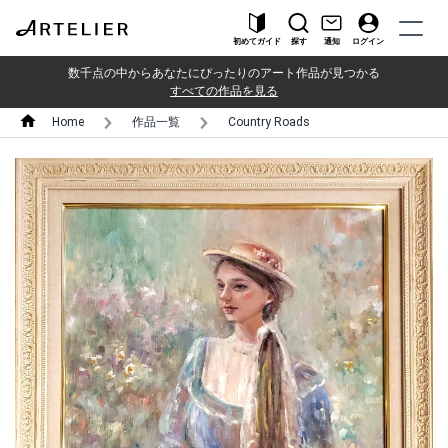
初めてガイド
探す
通知
ログイン
数千点の中からあなたにぴったりのアート作品が見つかる
すべての作品を見る
Home
作品一覧
Country Roads