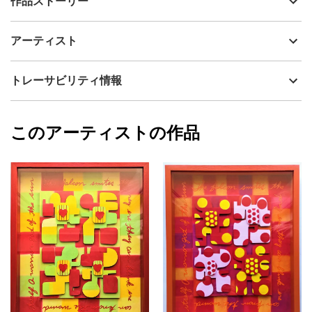
作品ストーリー
アーティスト
fineartemu
作品では、4人の戦士が戦闘準備の為、鎧、甲冑、盾を身に着け完
制作年
2022
アーティスト
全武装し、力強く決めポーズをしている所を描いています。
流通種別
プライマリー（新品）
少し離れてみると、テキスタイルのような柄にも、４つの大輪を
咲かせた花にも見えるように描きました。見る方のセンスで楽し
技法
ミクストメディア
fineartemu
トレーサビリティ情報
んで頂ければと思います。
サイズ
46.5cm(縦) x 38.8cm(横)
作品は、半分立体的となっていますので、光の角度により生じる
フォローする
陰影も是非お楽しみ下さい。テーブルランプなどで下から照らす
額縁の有無
有り
2024/09/24
と、凹凸がよりくっきり現れて、絵画とは違う、彫刻のような作
このアーティストの作品
カラー
赤
fineartemu
品としても楽しめます。
オレンジ
プライマリー
様々な角度から楽しめるように制作していますので、見る方の好
ピンク
みにより楽しんで頂けたら嬉しいです。
ジャンル
抽象画
配送目安
二週間以内