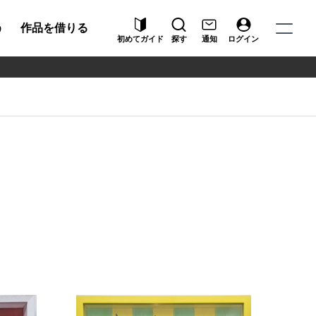
う
作品を借りる
初めてガイド
探す
通知
ログイン