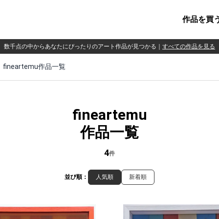
作品を買
数千点の中からあなたにぴったりのアート作品が見つかる
｜
すべての作品を見る
fineartemu作品一覧
fineartemu
作品一覧
4
件
並び順：
人気順
新着順