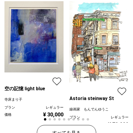
空の記憶 light blue
Astoria steinway St
寺床まり子
プラン
レギュラー
線画家 もんでんゆうこ
¥ 30,000
価格
プラン
レギュラー
¥ 70,000
価格
すべてを見る