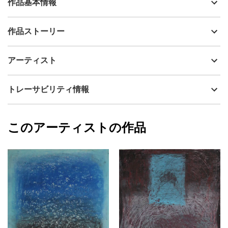
作品基本情報
出品者
辻 義弘
作品ストーリー
アーティスト
辻 義弘
色とかたちをその時の気持ちのまま画面空間に置き作品にしまし
制作年
2024
アーティスト
た。今まで私が見てきた美術作品や映画、読んできた文芸など消
流通種別
プライマリー（新品）
化吸収したものがこの作品に表れていると考えています。この作
品があなたに共鳴することを願っています。題名は制作日を当て
技法
ミクストメディア
辻 義弘
トレーサビリティ情報
ていますがいつか題名を改めることになると思います。
サイズ
56cm(縦) x 44cm(横)
（イメージサイズは35.5×25.5㎝、額サイズは56×44㎝）
フォローする
額縁の有無
有り
2024/08/20
このアーティストの作品
作品状態
目立った傷や汚れなし：よく見ないとわから
辻 義弘
ない程度の傷や汚れがある
プライマリー
カラー
青
紫
黄色
ジャンル
抽象画
配送目安
二週間以内