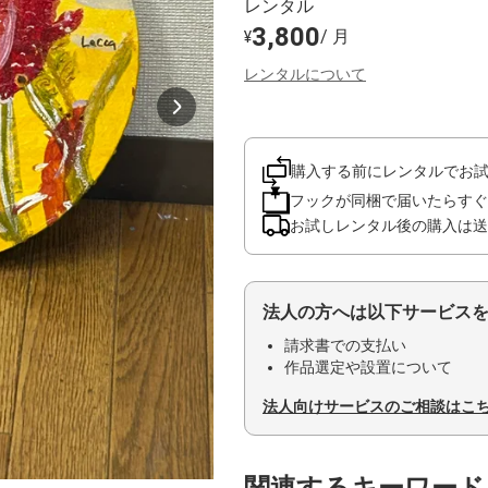
レンタル
3,800
/ 月
¥
レンタルについて
購入する前にレンタルでお
フックが同梱で届いたらすぐ
お試しレンタル後の購入は送
法人の方へは以下サービス
請求書での支払い
作品選定や設置について
法人向けサービスのご相談はこ
関連するキーワード