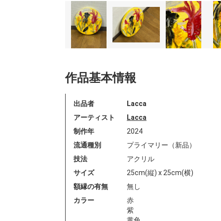
作品基本情報
出品者
Lacca
アーティスト
Lacca
制作年
2024
流通種別
プライマリー（新品）
技法
アクリル
サイズ
25cm(縦) x 25cm(横)
額縁の有無
無し
カラー
赤
紫
黄色