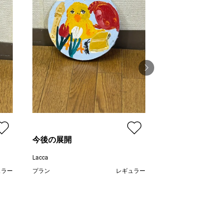
味覚を味わう
Lacca
プラン
今後の展開
価格
Lacca
ュラー
プラン
レギュラー
,000
¥ 6,000
価格