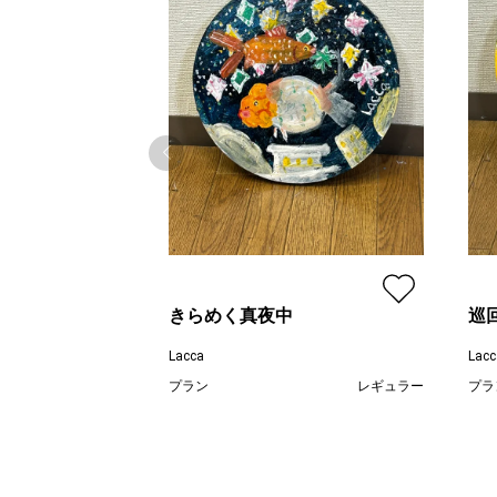
きらめく真夜中
巡
Lacca
Lacc
プラン
レギュラー
プラ
¥ 14,000
価格
価格