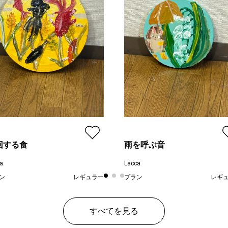
回する食
雨を呼ぶ音
a
Lacca
ン
レギュラー
プラン
レギ
¥ 12,000
¥ 4
価格
すべてを見る