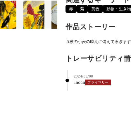
赤
紫
黄色
動物・生き物
作品ストーリー
収穫の小麦の時期に備えて泳ぎます
トレーサビリティ情
2024/08/08
Lacca
プライマリー