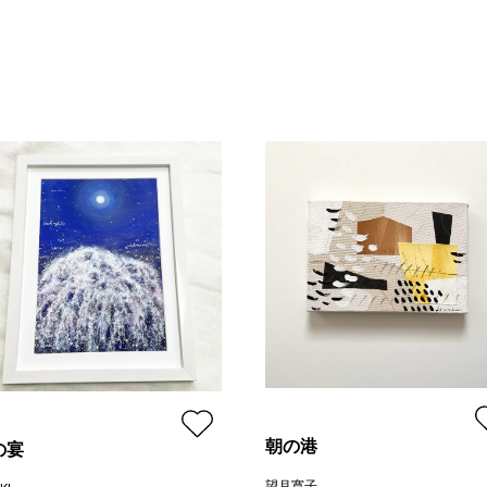
朝の港
の宴
望月寛子