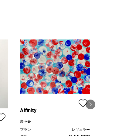
Affinity
慶 -kei-
Seascape No.3
プラン
レギュラー