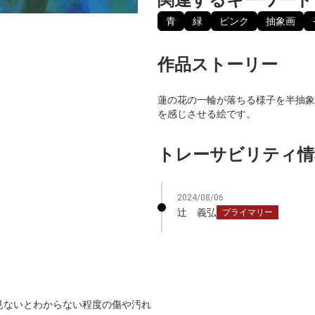
青
緑
ピンク
抽象画
作品ストーリー
蓮の花の一輪が落ちる様子を半抽象
を感じさせる絵です。
トレーサビリティ情
2024/08/06
辻 義弘
プライマリー
見ないとわからない程度の傷や汚れ