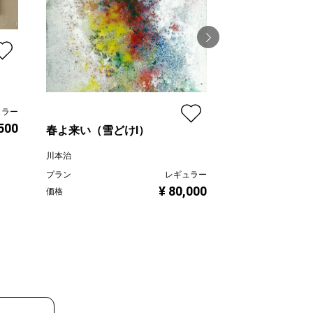
何時ものテラスで
神之浦由美
ュラー
プラン
,500
春よ来い（雪どけⅠ）
価格
川本治
プラン
レギュラー
¥ 80,000
価格