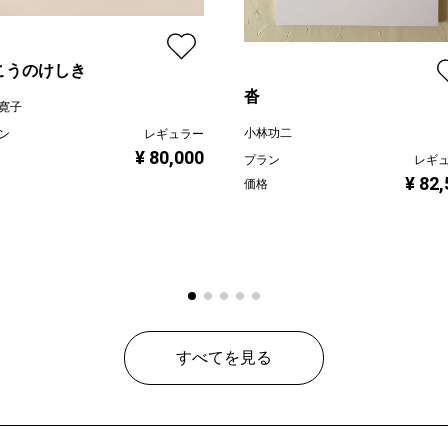
こうのけしき
沓
寛子
小林功二
ン
レギュラー
¥ 80,000
プラン
レギ
¥ 82
価格
すべてを見る