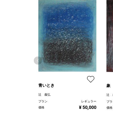
青いとき
象
辻 義弘
辻 
プラン
レギュラー
プラ
¥ 50,000
価格
価格