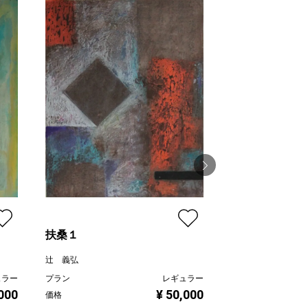
領域
辻 義弘
扶桑１
プラン
価格
辻 義弘
ュラー
プラン
レギュラー
,000
¥ 50,000
価格