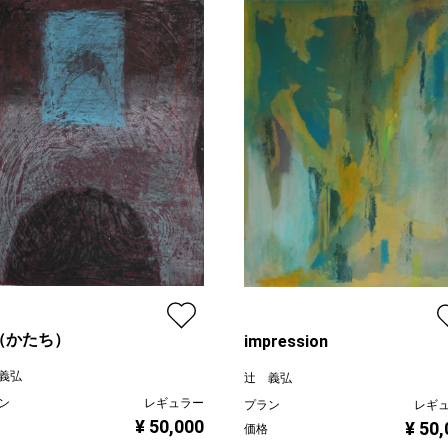
（かたち）
impression
義弘
辻 義弘
ン
レギュラー
プラン
レギ
¥ 50,000
¥ 50
価格