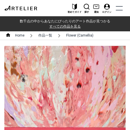
初めてガイド
探す
通知
ログイン
数千点の中からあなたにぴったりのアート作品が見つかる
すべての作品を見る
Home
作品一覧
Flower (Camellia)