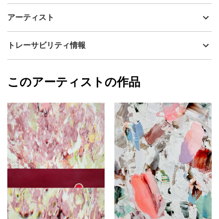
Flowerシリーズの中の1枚です。
制作年
2020
アーティスト
流通種別
プライマリー（新品）
植物のもつ有機的な形と直線の対比、そして「色」に特化した作
品です。タイトルにもある「Camellia」 (カメリア)は色の名前の一
技法
ミクストメディア
清水 佳代子
トレーサビリティ情報
つで、この色を最大限引き立たせるよう、最小限の色数で、明暗
サイズ
41cm(縦) x 31.8cm(横)
や色の幅を持たせています。
フォローする
額縁の有無
無し
2024/08/04
帯の部分の色「カメリア(Camellia)」は、椿の花の色からとられた
このアーティストの作品
カラー
赤
清水 佳代子
濃い紫味のピンクの色名で、椿は19世紀後半のヨーロッパで、文
黄色
プライマリー
芸の中に登場するほど広く愛好される花になっていたそうです。
ピンク
そして世紀末にはその花にちなむ色名が生まれました。
ジャンル
抽象画
配送目安
二週間以内