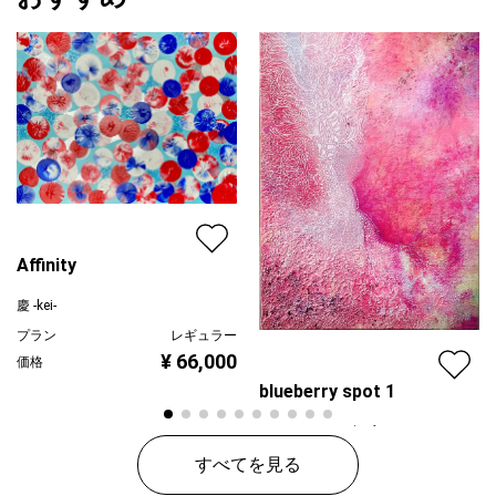
Affinity
慶 -kei-
プラン
レギュラー
¥ 66,000
価格
blueberry spot 1
はなのかふぇ＊橋爪かおり
プラン
レギュラー
すべてを見る
¥ 30,000
価格