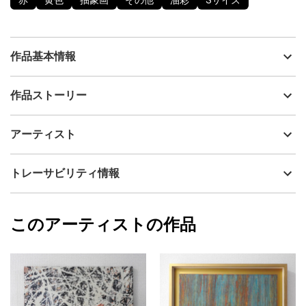
赤
黄色
抽象画
その他
油彩
Sサイズ
作品基本情報
出品者
藤本俊英、Kazenotomo
作品ストーリー
アーティスト
藤本俊英、Kazenotomo
深い記憶の奥から蘇る風景
制作年
2024
アーティスト
reminiscence
流通種別
プライマリー（新品）
技法
油彩
藤本俊英、Kazenotomo
トレーサビリティ情報
サイズ
22.8cm(縦) x 15.8cm(横)
フォローする
額縁の有無
無し
2024/07/16
このアーティストの作品
カラー
赤
藤本俊英、Kazenotomo
黄色
プライマリー
ジャンル
抽象画
配送目安
二週間以内