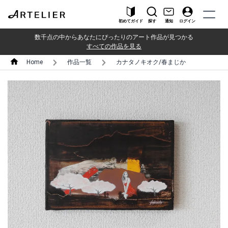
初めてガイド
探す
通知
ログイン
数千点の中からあなたにぴったりのアート作品が見つかる
すべての作品を見る
Home
作品一覧
カナタノキオク/春まじか