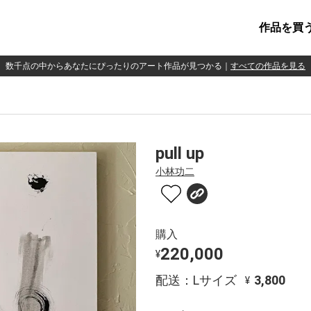
作品を買
数千点の中からあなたにぴったりのアート作品が見つかる
｜
すべての作品を見る
pull up
小林功二
購入
220,000
¥
配送：Lサイズ
3,800
¥