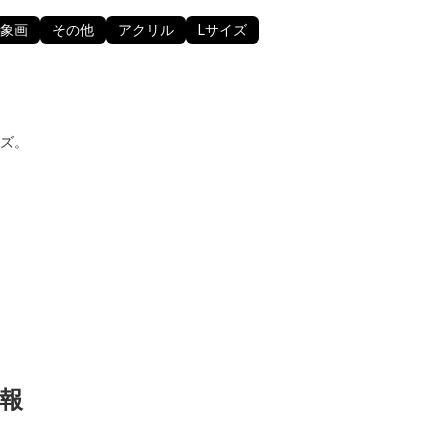
象画
その他
アクリル
Lサイズ
ズ。
報