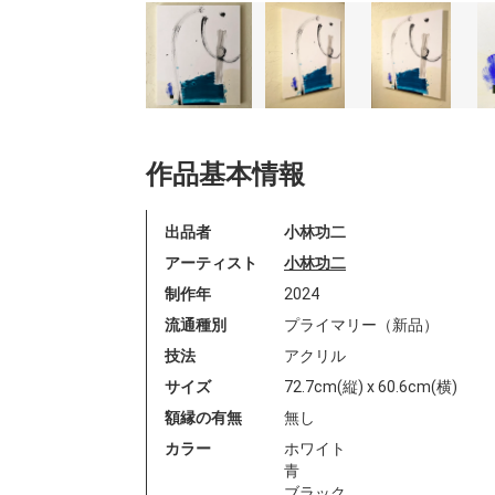
作品基本情報
出品者
小林功二
アーティスト
小林功二
制作年
2024
流通種別
プライマリー（新品）
技法
アクリル
サイズ
72.7cm(縦) x 60.6cm(横)
額縁の有無
無し
カラー
ホワイト
青
ブラック