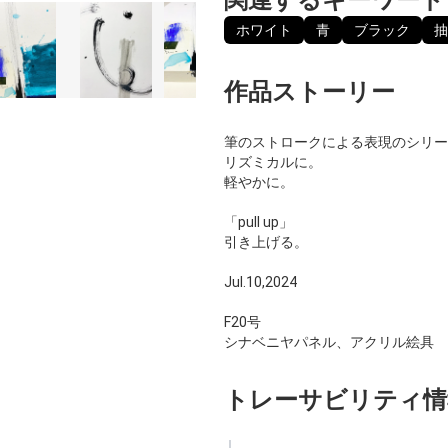
ホワイト
青
ブラック
抽
作品ストーリー
筆のストロークによる表現のシリー
リズミカルに。
軽やかに。
「pull up」
引き上げる。
Jul.10,2024
F20号
シナベニヤパネル、アクリル絵具
トレーサビリティ情