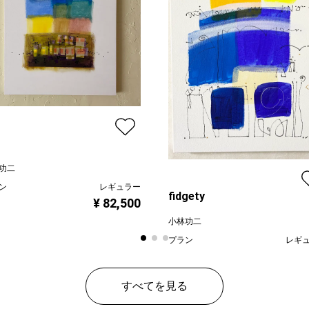
功二
ン
レギュラー
fidgety
¥ 82,500
小林功二
プラン
レギ
¥ 66
価格
すべてを見る