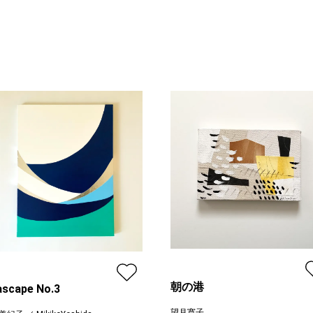
朝の港
scape No.3
望月寛子