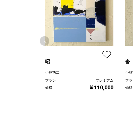
昭
沓
小林功二
小林
プラン
プレミアム
プラ
¥ 110,000
価格
価格